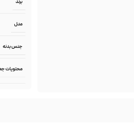
برند
مدل
جنس بدنه
محتویات جع