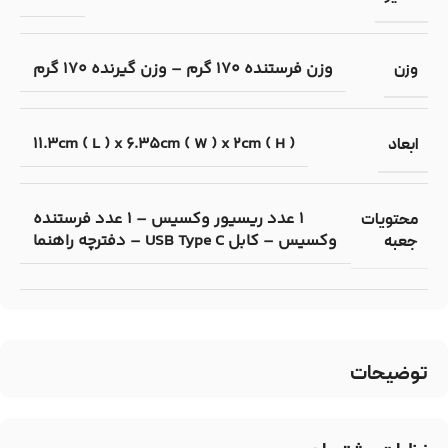
وزن فرستنده 170 گرم – وزن گیرنده 170 گرم
وزن
11.3cm ( L ) x 6.35cm ( W ) x 2cm ( H )
ابعاد
1 عدد ریسیور وکسیس – 1 عدد فرستنده
محتویات
وکسیس – کابل USB Type C – دفترچه راهنما
جعبه
توضیحات