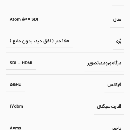
Atom 500 SDI
مدل
150 متر ( افق دید، بدون مانع )
بٌرد
SDI – HDMI
درگاه ورودی تصویر
5GHz
فرکانس
17dbm
قدرت سیگنال
80ms
تاخیر