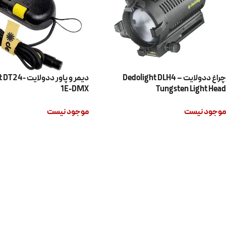
چراغ ددولايت Dedolight DLH4 –
ديمر و پاور ددول
1E-DMX
Tungsten Light Head
موجود نیست
موجود نیست
اطلاعات بیشتر
اطلاعات بیشتر