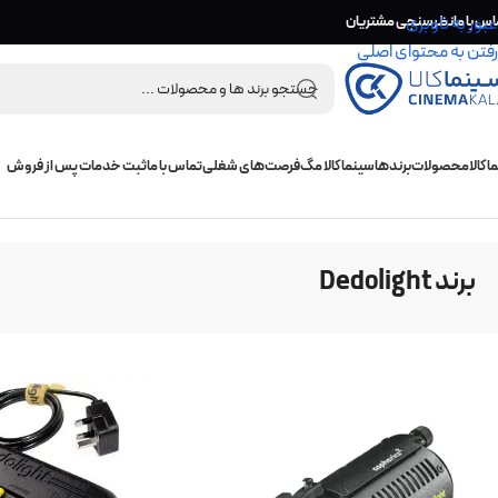
اس با ما
عبور به ناوبری
نظرسنجی مشتریان
رفتن به محتوای اصلی
 کالا
محصولات
برندها
سینما کالا مگ
فرصت‌های شغلی
تماس با ما
ثبت خدمات پس از فروش
خانه
/
برند محصول
/
برند Dedolight
برند Dedolight