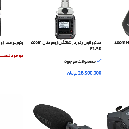
Zoom H3-VR 
میکروفون رکوردر شاتگان زوم مدل Zoom
رکوردر صدا زوم  H6 Essential
F1-SP
موجود نیست
محصولات موجود
اطلاعات بیشتر
26.500.000
تومان
افزودن به سبد خرید