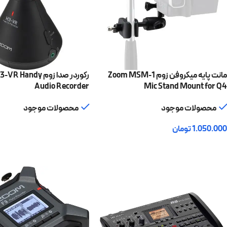
‫مانت پایه میکروفن‬‎ زوم Zoom MSM-1
رکوردر صدا زوم Handy
Audio Recorder
Mic Stand Mount for Q4
محصولات موجود
محصولات موجود
1.050.000
تومان
اطلاعات بیشتر
افزودن به سبد خرید