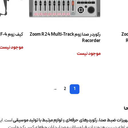
Zoom H
رکوردر صدا زوم Zoom R24 Multi-Track
کیف زوم Zoom Protective Case PCF-4
Recorder
R
موجود نیست
موجود نیست
اطلاعات بیشتر
اطلاعات بیشتر
→
2
1
یزات ضبط صدا
،
رکوردرهای حرفه‌ای
و
لوازم مرتبط با تولید موسیقی
است. این برند 
 ویژه‌ای در بین هنرمندان، فیلمسازان و صدابرداران حرفه‌ای کسب کرده است.