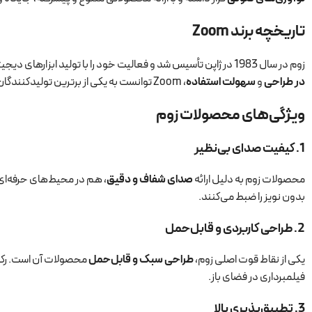
تاریخچه برند Zoom
زوم در سال 1983 در ژاپن تأسیس شد و فعالیت خود را با تولید ابزارهای دیجیتال برای موسیقی آغاز کرد. این شرکت با معرفی محصولات پیشرفته در زمینه ضبط صدا، به سرعت در بازارهای جهانی شناخته شد. با تمرکز بر کیفیت،
در طراحی
و
سهولت استفاده
، Zoom توانست به یکی از برترین تولیدکنندگان تجهیزات صوتی تبدیل شود.
ویژگی‌های محصولات زوم
1.
کیفیت صدای بی‌نظیر
محصولات زوم به دلیل ارائه
صدای شفاف و دقیق
، هم در محیط‌های حرفه‌ای 
بدون نویز را ضبط می‌کنند.
2.
طراحی کاربردی و قابل‌حمل
یکی از نقاط قوت اصلی زوم،
طراحی سبک و قابل‌حمل
محصولات آن است. رکور
فیلمبرداری در فضای باز.
3.
تطبیق‌پذیری بالا