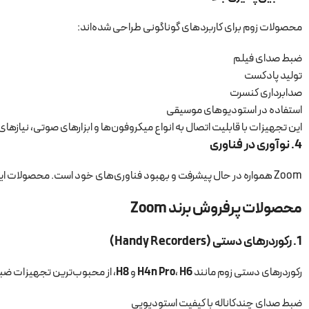
محصولات زوم برای کاربردهای گوناگونی طراحی شده‌اند:
ضبط صدای فیلم
تولید پادکست
صدابرداری کنسرت
استفاده در استودیوهای موسیقی
این تجهیزات با قابلیت اتصال به انواع میکروفون‌ها و ابزارهای صوتی، نیازها
4.
نوآوری در فناوری
Zoom همواره در حال پیشرفت و بهبود فناوری‌های خود است. محصولات این برند از امکاناتی مانند
محصولات پرفروش برند Zoom
1.
رکوردرهای دستی (Handy Recorders)
رکوردرهای دستی زوم مانند
H6
،
H4n Pro
و
H8
، از محبوب‌ترین تجهیزات ضبط
ضبط صدای چندکاناله با کیفیت استودیویی