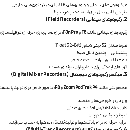
میکروفون‌های داخلی و ورودی‌های XLR برای میکروفون‌های خارجی
طراحی قابل‌حمل برای استفاده در هر محیط
2.
رکوردرهای میدانی (Field Recorders)
رکوردرهای میدانی مانند
F6
و
F8n Pro
، برای صدابرداری حرفه‌ای در فیلمسازی
ضبط صدای 32 بیتی شناور (Float 32-Bit)
پشتیبانی از چندین کانال ضبط
دوام بالا برای شرایط سخت محیطی
گزینه‌ای ایده‌آل برای صدابرداران حرفه‌ای هستند.
3.
میکسر رکوردرهای دیجیتال (Digital Mixer Recorders)
محصولاتی مانند
Zoom PodTrak P4
و
P8
، به‌طور خاص برای تولید پادکست ط
ورودی و خروجی‌های متعدد
قابلیت اضافه کردن افکت‌های صوتی
ضبط و میکس هم‌زمان
ابزاری حرفه‌ای برای پادکسترها و تولیدکنندگان محتوا به حساب می‌آیند.
4.
رکوردرهای چندکاناله (Multi-Track Recorders)