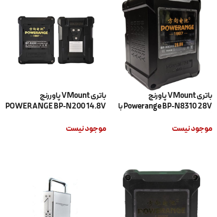
باتری VMount پاورنج
باتری VMount پاوررنج
Powerange BP-N8310 28V با
POWERANGE BP-N200 14.8V
گارانتی اصلی
با گارانتی اصلی
موجود نیست
موجود نیست
اطلاعات بیشتر
اطلاعات بیشتر