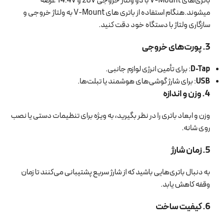
باتری‌های V-Mount با دو ولتاژ خروجی 28V و 14.4V عرصه
میشوند.هنگام استفاده از باتری های V-Mount به ولتاژ خروجی و
سازگاری ولتاژ با دستگاه خود دقت کنید.
3. پورت‌های خروجی
D-Tap
: برای تأمین انرژی لوازم جانبی.
USB
: برای شارژ گوشی‌های هوشمند یا تبلت‌ها.
4. وزن و اندازه
وزن و ابعاد باتری را در نظر بگیرید، به ویژه برای تنظیمات دستی یا نصب
روی شانه.
5. زمان شارژ
به دنبال باتری‌هایی باشید که از شارژ سریع پشتیبانی می‌کنند تا زمان
وقفه کاهش یابد.
6. کیفیت ساخت