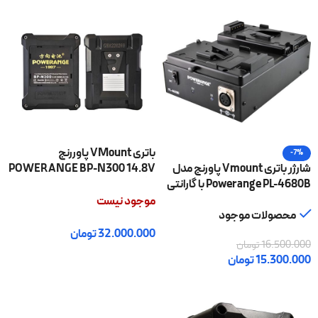
باتری VMount پاوررنج
-7%
شارژر باتری Vmount پاورنج مدل
POWERANGE BP-N300 14.8V
Powerange PL-4680B با گارانتی
با گارانتی اصلی
اصلی
موجود نیست
محصولات موجود
32.000.000
تومان
16.500.000
تومان
اطلاعات بیشتر
15.300.000
تومان
افزودن به سبد خرید