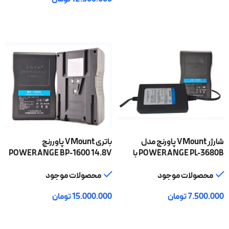
افزودن به سبد خرید
شارژر VMount پاورنج مدل
باتری VMount پاوررنج
POWERANGE PL-3680B با
POWERANGE BP-1600 14.8V
گارانتی اصلی
با گارانتی اصلی
محصولات موجود
محصولات موجود
7.500.000
تومان
15.000.000
تومان
افزودن به سبد خرید
افزودن به سبد خرید