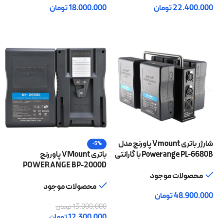
22.400.000
تومان
18.000.000
تومان
افزودن به سبد خرید
افزودن به سبد خرید
شارژر باتری Vmount پاورنج مدل
-5%
Powerange PL-6680B با گارانتی
باتری VMount پاوررنج
اصلی
POWERANGE BP-2000D
محصولات موجود
14.8V با گارانتی اصلی
محصولات موجود
48.900.000
تومان
13.000.000
تومان
افزودن به سبد خرید
12.300.000
تومان