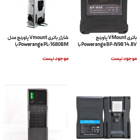
باتری VMount پاورنج
شارژر باتری Vmount پاورنج مدل
Powerange BP-N98 14.8V با
Powerange PL-1680BM با
گارانتی اصلی
گارانتی اصلی
موجود نیست
موجود نیست
اطلاعات بیشتر
اطلاعات بیشتر