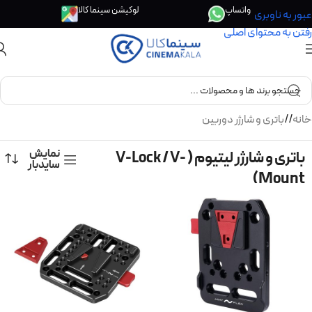
واتساپ
لوکیشن سینما کالا
عبور به ناوبری
رفتن به محتوای اصلی
خانه
/
باتری و شارژر دوربین
نمایش
باتری و شارژر لیتیوم ( V-Lock / V-
سایدبار
Mount)