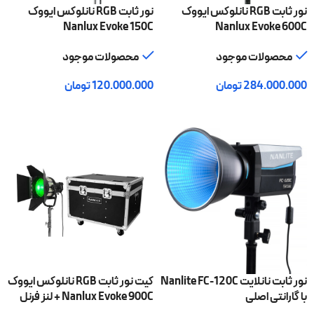
نور ثابت RGB نانلوکس ایووک
نور ثابت RGB نانلوکس ایووک
Nanlux Evoke 150C
Nanlux Evoke 600C
محصولات موجود
محصولات موجود
284.000.000
تومان
120.000.000
تومان
افزودن به سبد خرید
افزودن به سبد خرید
نور ثابت نانلایت Nanlite FC-120C
کیت نور ثابت RGB نانلوکس ایووک
با گارانتی اصلی
Nanlux Evoke 900C + لنز فرنل
FL-35YK و هاردکیس