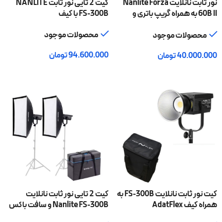
نور ثابت نانلایت Nanlite Forza
کیت 2 تایی نور ثابت NANLITE
60B II به همراه گریپ باتری و
FS-300B با کیف
تبدیل بوئنز
محصولات موجود
محصولات موجود
94.600.000
تومان
40.000.000
تومان
افزودن به سبد خرید
افزودن به سبد خرید
کیت نور ثابت نانلایت FS-300B به
کیت 2 تایی نور ثابت نانلایت
همراه کیف AdatFlex
Nanlite FS-300B و سافت باکس
(بدون پایه)