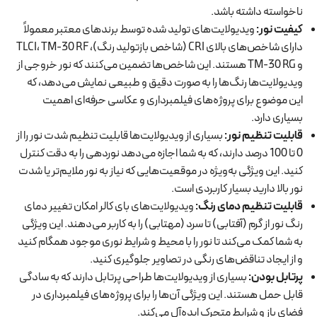
ناخواسته داشته باشد.
کیفیت نور
:
ویدیولایت‌های تولید شده توسط برندهای معتبر معمولاً
دارای شاخص‌های بالای CRI (شاخص بازتولید رنگ)، TLCI، TM-30 RF
و TM-30 RG هستند. این شاخص‌ها تضمین می‌کنند که نور خروجی از
ویدیولایت‌ها رنگ‌ها را به صورت دقیق و طبیعی نمایش می‌دهد، که
این موضوع برای پروژه‌های فیلمبرداری و عکاسی حرفه‌ای اهمیت
بسیاری دارد.
قابلیت تنظیم نور
:
بسیاری از ویدیولایت‌ها قابلیت تنظیم شدت نور را از
0 تا 100 درصد دارند، که به شما اجازه می‌دهد نوردهی را به دقت کنترل
کنید. این ویژگی به‌ویژه در موقعیت‌هایی که نیاز به نور ملایم‌تر یا شدت
نور بالا دارید بسیار کاربردی است.
قابلیت تنظیم دمای رنگ
:
ویدیولایت‌های بای کالر امکان تغییر دمای
رنگ نور از گرم (آفتابی) تا سرد (مهتابی) را به کاربر می‌دهند. این ویژگی
به شما کمک می‌کند تا نور را با محیط و شرایط نوری موجود همگام کنید
و از ایجاد تناقض‌های رنگی در تصاویر جلوگیری کنید.
پرتابل بودن
:
بسیاری از ویدیولایت‌ها طراحی پرتابل دارند که به سادگی
قابل حمل هستند. این ویژگی آن‌ها را برای پروژه‌های فیلمبرداری در
فضای باز و شرایط متحرک ایده‌آل می‌کند.