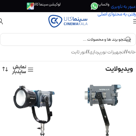
واتساپ
لوکیشن سینما کالا
عبور به ناوبری
رفتن به محتوای اصلی
خانه
/
تجهیزات نورپردازی
/
نور ثابت
نمایش
ویدیولایت
سایدبار