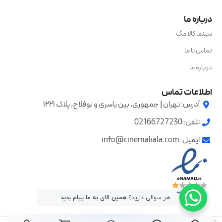
درباره ما
سینما کالا مگ
تماس با ما
درباره ما
اطلاعات تماس
آدرس: تهران | جمهوری, بین یاسری و نوفلاح, پلاک ۱۲۲۱
تلفن: 02166727230
ایمیل: info@cinemakala.com
هر سوالی دارید؟
همین الان به ما پیام بدید