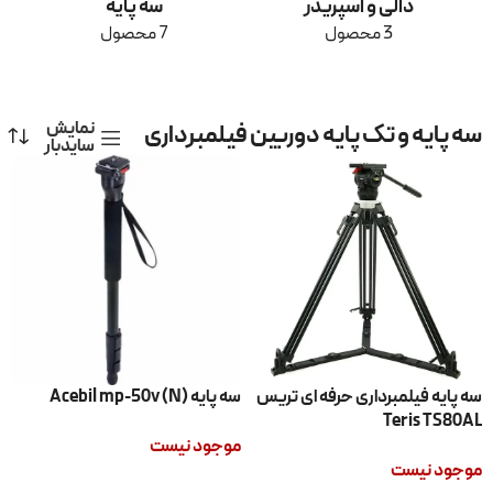
دالی و اسپریدر
سه پایه
3 محصول
7 محصول
نمایش
سه پایه و تک پایه دوربین فیلمبرداری
سایدبار
سه پایه فیلمبرداری حرفه ای تریس
سه پایه (Acebil mp-50v (N
Teris TS80AL
موجود نیست
موجود نیست