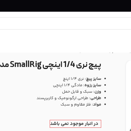
 مدل 916
پیچ نری 1/4 اینچی SmallRig مدل 916
سایز پیچ
: نری 1/4 اینچ
سایز رزوه
: مادگی 1/4 اینچی
وزن
: سبک و قابل حمل
طراحی
: طراحی ارگونومیک و کاربرپسند
مواد
: فلز مقاوم و سبک
در انبار موجود نمی باشد