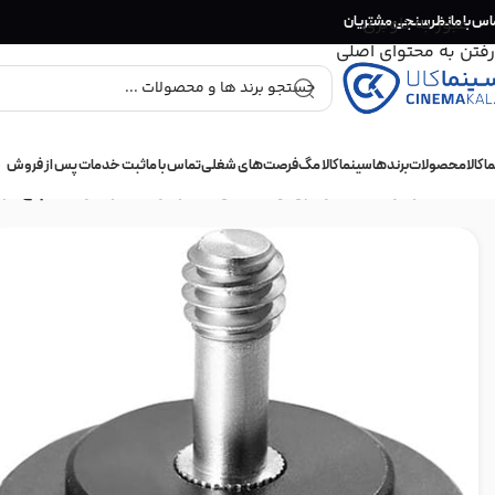
اس با ما
عبور به ناوبری
نظرسنجی مشتریان
رفتن به محتوای اصلی
 کالا
محصولات
برندها
سینما کالا مگ
فرصت‌های شغلی
تماس با ما
ثبت خدمات پس از فروش
خانه
/
تجهیزات فیلمبرداری و عکاسی
/
تجهیزات نگهدارنده
/
پیچ نری 1/4 اینچی SmallRig