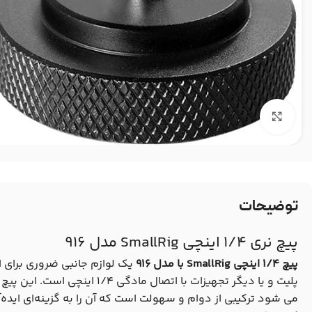
بزرگنمایی تصویر
توضیحات
پیچ نری 1/4 اینچی SmallRig مدل 916
پیچ 1/4 اینچی SmallRig با مدل 916
یک لوازم جانبی ضروری برای ا
می شود ترکیبی از دوام و سهولت است که آن را به گزینه‌ای ایده‌آ