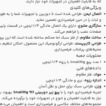
که به قابلیت اطمینان در تجهیزات خود نیاز دارند.
ویژگی‌های کلیدی
اتصال ایمن
: طراحی شده است تا دوربین یا تجهیزات شما را به ط
و ثبات را در حین فیلمبرداری تضمین نماید.
سازگاری متنوع
: دارای یک اتصال مادگی 1/4 ا
صفحات نصب را فراهم می‌کند.
ساخت مقاوم
: از فلز سبک اما محکم ساخته شده است که این پیچ 
طراحی کاربرپسند
: طراحی ارگونومیک این محصول، امکان تنظیم سر
محیط‌های پرشتاب فیلمبرداری.
محتویات جعبه
1 عدد پیچ SmallRig با رزوه 1/4 اینچی
داده‌های فنی
مواد
: فلز مقاوم
اندازه رزوه
: نری و مادگی 1/4 اینچی
وزن
: طراحی سبک برای حمل و نقل آسان
تجربه فیلمبرداری خود را با
پیچ زیر دوربینی SmallRig 916
بهبود بخ
نیاز به قابلیت اطمینان و تنوع در تجهیزات خود را برآورده می‌کند. 
مجموعه‌های مختلف عکاسی و فیلمبرداری است و اطمینان می‌دهد ک