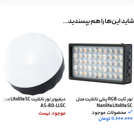
شاید این‌ها را هم بپسندید…
نور ثابت RGB پنلی نانلایت مدل
دیفیوزر نور نانلایت Litolite 5C مدل
AS-BD-LL5C
Nanlite Litolite 5C
محصولات موجود
موجود نیست
11.600.000
تومان
اطلاعات بیشتر
افزودن به سبد خرید