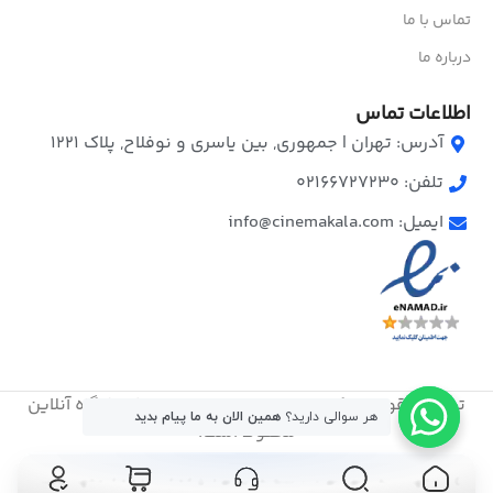
تماس با ما
درباره ما
اطلاعات تماس
آدرس: تهران | جمهوری, بین یاسری و نوفلاح, پلاک ۱۲۲۱
تلفن: 02166727230
ایمیل: info@cinemakala.com
تمامی حقوق مالکیت معنوی این ‌سایت برای فروشگاه آنلاین
هر سوالی دارید؟
همین الان به ما پیام بدید
محفوظ است.
© Copyright 2006 - 2025 Faraz Alborz Iranian. All rights