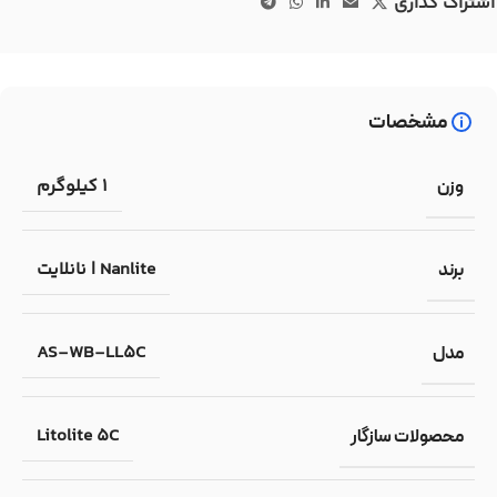
اشتراک گذاری
مشخصات
1 کیلوگرم
وزن
Nanlite | نانلایت
برند
AS-WB-LL5C
مدل
Litolite 5C
محصولات سازگار