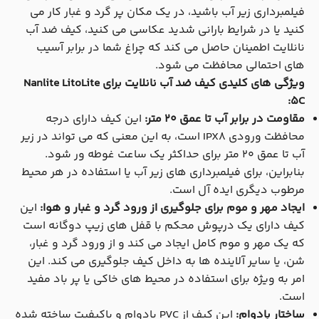
فیلمبرداری زیر آب باشید، در یک مکان پر گرد و غبار کار می
کنید یا در شرایط بارانی شدید عکاسی می کنید، کیف ضد آب
نانلایت اطمینان حاصل می کند که چراغ شما در برابر آسیب
های احتمالی محافظت می شود.
ویژگی های کلیدی کیف ضد آب نانلایت برای Nanlite LitoLite
5C:
مقاومت در برابر آب تا عمق 20 متر:
این کیف دارای درجه
محافظت ورودی IPX8 است، به این معنی که می تواند در زیر
آب تا عمق 20 متر برای حداکثر یک ساعت غوطه ور شود.
بنابراین، برای فیلمبرداری های زیر آب یا استفاده در هر محیط
مرطوب دیگری ایده آل است.
ایجاد مهر و موم برای جلوگیری از ورود گرد و غبار و هوا:
این
کیف دارای یک درپوش محکم با قفل های زیپ دوگانه است
که یک مهر و موم کامل ایجاد می کند و از ورود گرد و غبار،
شن، یا سایر آلاینده ها به داخل کیف جلوگیری می کند. این
امر به ویژه برای استفاده در محیط های خاکی یا پر باد مفید
است.
ساختار بادوام:
این کیف از PVC بادوام و باکیفیت ساخته شده