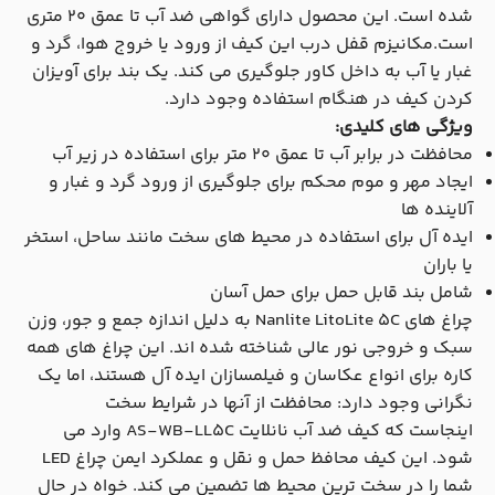
شده است. این محصول دارای گواهی ضد آب تا عمق 20 متری
است.مکانیزم قفل درب این کیف از ورود یا خروج هوا، گرد و
غبار یا آب به داخل کاور جلوگیری می کند. یک بند برای آویزان
کردن کیف در هنگام استفاده وجود دارد.
ویژگی های کلیدی:
محافظت در برابر آب تا عمق 20 متر برای استفاده در زیر آب
ایجاد مهر و موم محکم برای جلوگیری از ورود گرد و غبار و
آلاینده ها
ایده آل برای استفاده در محیط های سخت مانند ساحل، استخر
یا باران
شامل بند قابل حمل برای حمل آسان
چراغ های Nanlite LitoLite 5C به دلیل اندازه جمع و جور، وزن
سبک و خروجی نور عالی شناخته شده اند. این چراغ های همه
کاره برای انواع عکاسان و فیلمسازان ایده آل هستند، اما یک
نگرانی وجود دارد: محافظت از آنها در شرایط سخت
اینجاست که کیف ضد آب نانلایت
AS-WB-LL5C
وارد می
شود. این کیف محافظ حمل و نقل و عملکرد ایمن چراغ LED
شما را در سخت ترین محیط ها تضمین می کند. خواه در حال