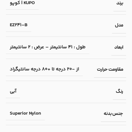
KUPO | کوپو
برند
EZ241-B
مدل
طول : 41 سانتیمتر – عرض : 2 سانتیمتر
ابعاد
از -20 درجه تا +80 درجه سانتیگراد
مقاومت حرارت
آبی
رنگ
Superior Nylon
جنس بدنه