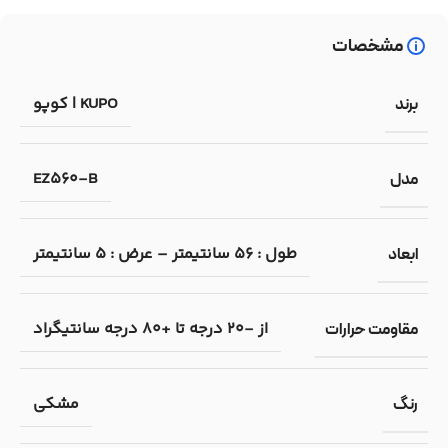
مشخصات
KUPO | کوپو
برند
EZ560-B
مدل
طول : 56 سانتیمتر – عرض : 5 سانتیمتر
ابعاد
از -20 درجه تا +80 درجه سانتیگراد
مقاومت حرارات
مشکی
رنگ