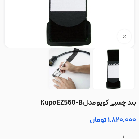
بزرگنمایی تصویر
بند چسبی کوپو مدل Kupo EZ560-B
1.820.000
تومان
+
-