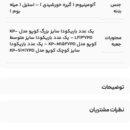
آلومینیوم ( گیره خورشیدی ) – استیل ( میله
جنس
بوم )
بدنه
یک عدد باریکودا سایز بزرگ کوپو مدل KP-
L2137PD – یک عدد باریکودا سایز متوسط
محتویات
کوپو مدل KP-M1527PD – یک عدد باریکودا
جعبه
سایز کوچک کوپو مدل KP-S1017PD
توضیحات
نظرات مشتریان