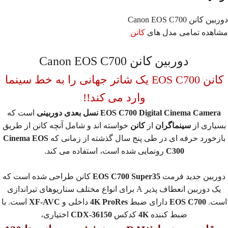
دوربین کانن Canon EOS C700
مشاهده تمامی مدل های
کانن
دوربین کانن Canon EOS C700
کانن EOS C700 یک شاتر جهانی را به خط سینما
وارد می کند!!
EOS C700 Digital Cinema Camera نسل بعدی دوربینی
است که
بسیاری از
سینماگران
از
کانن
خواسته اند و شامل آنچه کانن از طریق
بازخورد حرفه ای در طی پنج سال گذشته از زمانی که
Cinema EOS
C300
رونمایی شده است، استفاده می کند.
دوربین جدید فرمت
EOS C700 Super35
کانن طراحی شده است که
یک دوربین انعطاف پذیر A برای انواع مختلف سناریوهای تیراندازی
است.
EOS C700
دارای ضبط
4K ProRes
داخلی و
XF-AVC
است. با
ضبط کننده
4K
کدکس
CDX-36150
اختیاری،