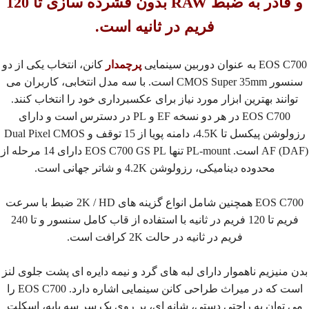
و قادر به ضبط RAW بدون فشرده سازی تا 120
فریم در ثانیه است.
EOS C700 به عنوان دوربین سینمایی
پرچمدار
کانن، انتخاب یکی از دو
سنسور CMOS Super 35mm است. با سه مدل انتخابی، کاربران می
توانند بهترین ابزار مورد نیاز برای عکسبرداری خود را انتخاب کنند.
EOS C700 در هر دو نسخه EF و PL در دسترس است و دارای
رزولوشن پیکسل تا 4.5K، دامنه پویا از 15 توقف و Dual Pixel CMOS
AF (DAF) است. PL-mount تنها EOS C700 GS PL دارای 14 مرحله از
محدوده دینامیکی، رزولوشن 4.2K و شاتر جهانی است.
EOS C700 همچنین شامل انواع گزینه های 2K / HD ضبط با سرعت
فریم تا 120 فریم در ثانیه با استفاده از قاب کامل سنسور و تا 240
فریم در ثانیه در حالت 2K کرافت است.
بدن منیزیم ناهموار دارای لبه های گرد و نیمه دایره ای پشت جلوی لنز
است که در میراث طراحی کانن سینمایی اشاره دارد. EOS C700 را
می توان به راحتی دستی، شانه ای، بر روی یک سر سه پایه، اسکلت