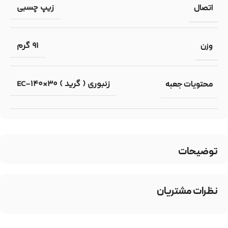
زیپ چسبی
اتصال
91 گرم
وزن
زنبوری ( گرید ) EC-140×30
محتویات جعبه
توضیحات
نظرات مشتریان