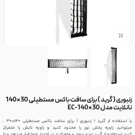
بزرگنمایی تصویر
زنبوری ( گرید ) برای سافت باکس مستطیلی 30×140
نانلایت مدل EC-140×30
با استفاده از گرید ( زنبوری ) برای سافت باکس مستطیلی 140×30 ،
میتوانید زاویه پخش نور را محدود کنید و زاویه تابش را متمرکز
کنید.استفاده از گرید نوری نرمتر و متمرکز تر در اختیار شما قرار میدهد و تا