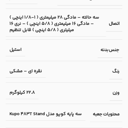
سه حالته – مادگی 28 میلیمتری ( 1-1/8 اینچی )
– مادگی 16 میلیمتری ( 5/8 اینچی ) – نری 16
اتصال
میلیتری ( 5/8 اینچی ) قابل تنظیم
استیل
جنس بدنه
نقره ای – مشکی
رنگ
22.8 کیلوگرم
وزن
سه پایه کوپو مدل Kupo 483T Stand
محتویات جعبه