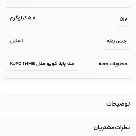
5.8 کیلوگرم
وزن
استیل
جنس بدنه
سه پایه کوپو مدل KUPO 161MB
محتویات جعبه
توضیحات
نظرات مشتریان