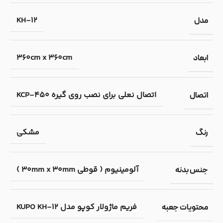
KH-12
مدل
360cm x 360cm
ابعاد
اتصال نعلی برای نصب روی گیره KCP-450
اتصال
مشکی
رنگ
آلومینیوم ( قوطی 30mm x 30mm )
جنس بدنه
فریم ماژولار کوپو مدل KUPO KH-12
محتویات جعبه