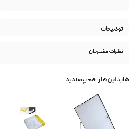
توضیحات
نظرات مشتریان
شاید این‌ها را هم بپسندید…