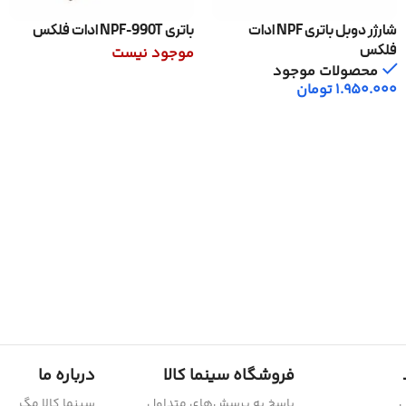
شارژر دوبل باتری NPF ادات
باتری NPF-990T ادات فلکس
فلکس
موجود نیست
محصولات موجود
اطلاعات بیشتر
1.950.000
تومان
افزودن به سبد خرید
فروشگاه سینما کالا
درباره ما
ش
پاسخ به پرسش‌های متداول
سینما کالا مگ