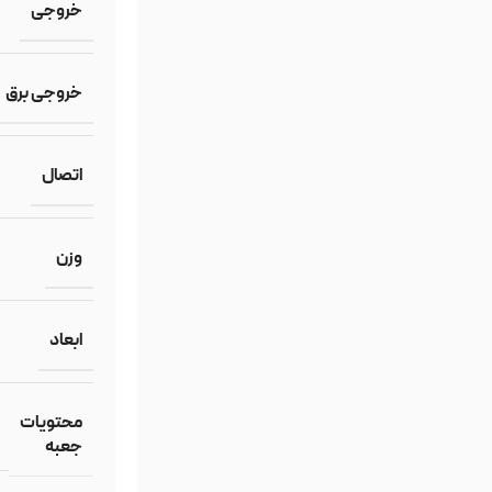
خروجی
خروجی برق
اتصال
وزن
ابعاد
محتویات
جعبه