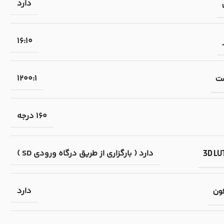
دارد
16:10
1200:1
ست
۱۶۰ درجه
دارد ( بارگزاری از طریق درگاه ورودی SD )
دارد
ون