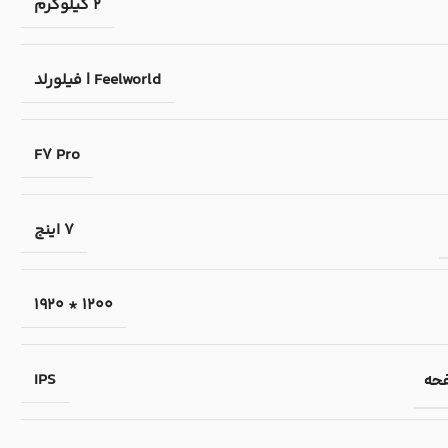
2 کیلوگرم
Feelworld | فیلورلد
F7 Pro
7 اینج
1200 * 1920
IPS
فحه