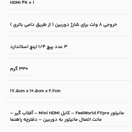
1 * HDMI 4K
خروجی 8 ولت برای شارژ دوربین ( از طریق دامی باتری )
3 عدد پیچ 1/4 اینچ استاندارد
330 گرم
17.5cm x 10.5cm x 2.2cm
مانیتور FeelWorld F7pro – کابل Mini HDMI – آفتاب گیر –
مانت اتصال مانیتور به دوربین – دفترچه راهنما