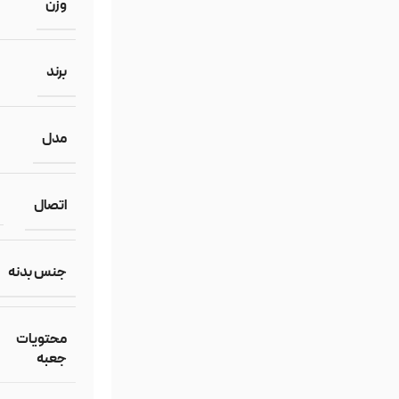
وزن
برند
مدل
اتصال
جنس بدنه
محتویات
جعبه