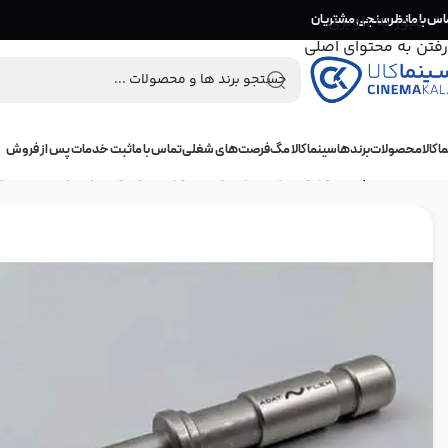
اس با ما
عبور به ناوبری
نظرسنجی مشتریان
رفتن به محتوای اصلی
 کالا
محصولات
برندها
سینما کالا مگ
فرصت‌های شغلی
تماس با ما
ثبت خدمات پس از فروش
خانه
/
سه پایه نور و گیره نگهدارنده نور
/
گیره و نگهدارنده
/
مبدل 