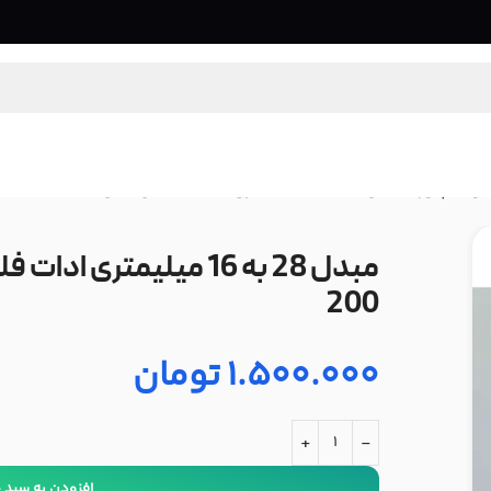
و آداپتور
/
مبدل 28 به 16 میلیمتری ادات فلکس مدل AdatFlex AF-200
200
1.500.000
تومان
+
-
افزودن به سبد 