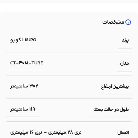
مشخصات
KUPO | کوپو
برند
CT-40M-TUBE
مدل
302 سانتیمتر
بیشترین ارتفاع
119 سانتیمتر
طول در حالت بسته
نری 28 میلیمتری – نری 16 میلیمتری
اتصال