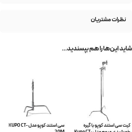
نظرات مشتریان
شاید این‌ها را هم بپسندید…
کیت سی استند کوپو با گیره
سی استند کوپو مدل KUPO CT-
خورشیدی و بوم مدل Kupo CT-
20M