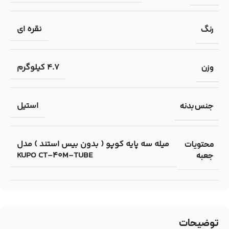
نقره ای
رنگ
4.7 کیلوگرم
وزن
استیل
جنس بدنه
میله سه پایه کوپو ( بدون بیس استند ) مدل
محتویات
KUPO CT-40M-TUBE
جعبه
توضیحات