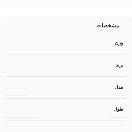
مشخصات
وزن
1 کیلوگرم
برند
ادات فلکس | AdatFlex
مدل
AF-50
طول
50 سانتیمتر
یک سر نری پیچ 3/8 اینچی – یک سر مادگی پیچ 3/8