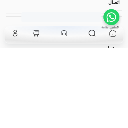
اتصال
اینچی
هر سوالی دارید؟
همین الان به ما پیام بدید
جنس بدنه
فلز
خانه
جستجو
ثبت خدمات پس از فروش
سبد خرید
حساب کاربری
محتویات
میله فریم 50 سانتی ادات فلکس مدل
جعبه
AdatFlex AF-50
توضیحات
نظرات مشتریان