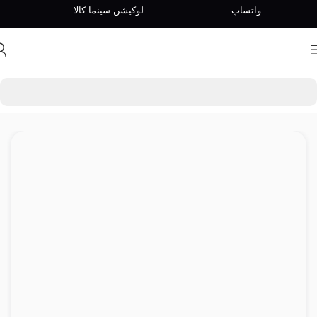
واتساپ
لوکیشن سینما کالا
عبور به ناوبری
رفتن به محتوای اصلی
خانه
/
سه پایه نور و گیره نگهدارنده نور
/
پایه نور
/
بوم آرم