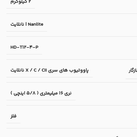
2 کیلوگرم
Nanlite | نانلایت
HD-T12-4-P
پاووتیوب های سری X / C / CII نانلایت
گار
نری 16 میلیمتری ( 5/8 اینچی )
فلز