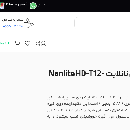
واتساپ
لوکیشن سینما کالا
شماره تماس
21-66727230
0
توما
گیره نگهدارنده نور باتومی 4 تایی نانلایت Nanlite HD-T12-
نگهدارنده 4 تایی نور باتومی نانلایت برای نصب پاووتیوب های سری C / C II / X نانلایت روی سه پایه های نور
طراحی و تولید شده است.اتصال این محصول ، نری 16 میلیمتری ( 5/8 اینچی ) است.این نگهدارنده روی گیره
خورشیدی ( KUPO KCP-200 ) یا گیره هایی با اتصال مادگی 16 میلیمتری نصب می شود و میتوانید تا 4 عدد نور
ن محصول روی گیره خورشیدی نصب میشود و به