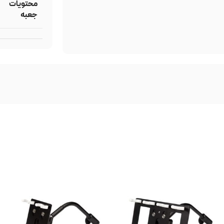
محتویات
جعبه