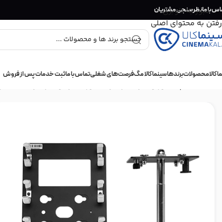
اس با ما
عبور به ناوبری
نظرسنجی مشتریان
رفتن به محتوای اصلی
 کالا
محصولات
برندها
سینما کالا مگ
فرصت‌های شغلی
تماس با ما
ثبت خدمات پس از فروش
خانه
/
سه پایه نور و گیره نگهدارنده نور
/
گیره و نگهدارنده
/
سایر 