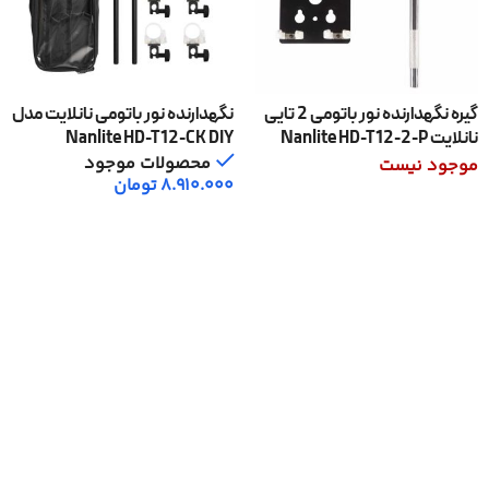
گیره نگهدارنده نور باتومی 2 تایی
نگهدارنده نور باتومی نانلایت مدل
نانلایت Nanlite HD-T12-2-P
Nanlite HD-T12-CK DIY
محصولات موجود
موجود نیست
8.910.000
تومان
اطلاعات بیشتر
افزودن به سبد خرید