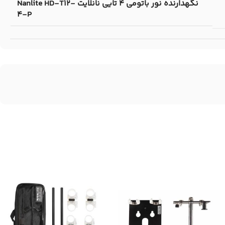
نگهدارنده نور باتومی 4 تایی نانلایت Nanlite HD-T12-
4-P