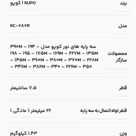
KUPO | کوپو
برند
KC-080R
مدل
سه پایه های نور کوپو مدل 390M – 194 –
198 – 195 – 175M – 169M – 227M – 135M
محصولات
– 145M – 360M – 380M – 370M – 228M
سازگار
– 346M – 382M – 340 – 226M – 350
7.5 سانتیمتر
قطر
22 میلیمتر ( مادگی )
قطر لوله اتصال به سه پایه
1.43 کیلوگرم
وزن