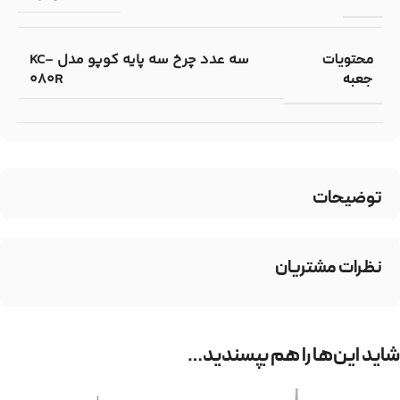
سه عدد چرخ سه پایه کوپو مدل KC-
محتویات
080R
جعبه
توضیحات
نظرات مشتریان
شاید این‌ها را هم بپسندید…