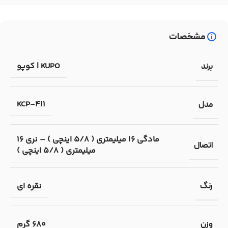
مشخصات
KUPO | کوپو
برند
KCP-411
مدل
مادگی 16 میلیمتری ( 5/8 اینچی ) – نری 16
اتصال
میلیمتری ( 5/8 اینچی )
نقره ای
رنگ
680 گرم
وزن