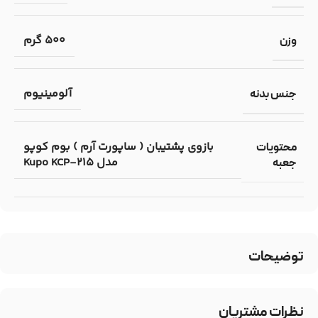
500 گرم
وزن
آلومینیوم
جنس بدنه
بازوی پشتیبان ( ساپورت آرم ) بوم کوپو
محتویات
مدل Kupo KCP-215
جعبه
توضیحات
نظرات مشتریان