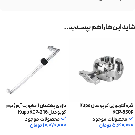
شاید این‌ها را هم بپسندید…
گیره آنترپوزی کوپو مدل Kupo
بازوی پشتیبان ( ساپورت آرم ) بوم
KCP-950P
کوپو مدل Kupo KCP-216
محصولات موجود
محصولات موجود
5.690.000
تومان
10.070.000
تومان