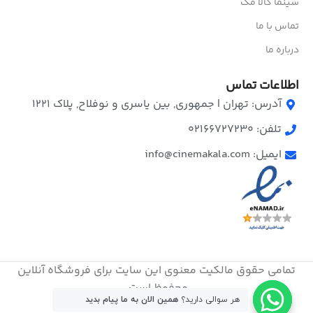
سینما کالا مگ
تماس با ما
درباره ما
اطلاعات تماس
آدرس: تهران | جمهوری, بین یاسری و نوفلاح, پلاک ۱۲۲۱
تلفن: 02166727230
ایمیل: info@cinemakala.com
تمامی حقوق مالکیت معنوی این ‌سایت برای فروشگاه آنلاین
محفوظ است.
هر سوالی دارید؟
همین الان به ما پیام بدید