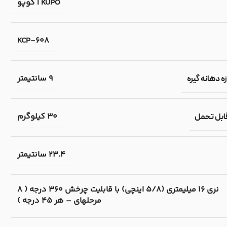
KUPO | کوپو
KCP-608
9 سانتیمتر
ه دهانه گیره
30 کیلوگرم
قابل تحمل
23.4 سانتیمتر
نری 16 میلیمتری (5/8 اینچی) با قابلیت چرخش 360 درجه ( 8
مرحلهای – هر 45 درجه )