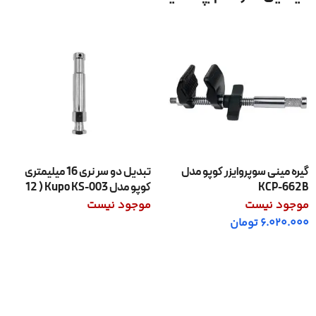
گیره مینی سوپروایزر کوپو مدل
تبدیل دو سر نری 16 میلیمتری
KCP-662B
کوپو مدل Kupo KS-003 ( 12
سانتیمتری )
موجود نیست
موجود نیست
6.020.000
تومان
اطلاعات بیشتر
اطلاعات بیشتر