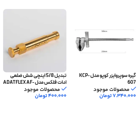
گیره سوپروایزر کوپو مدل KCP-
تبدیل 5/8 اینچی شش ضلعی
607
ادات فلکس مدل ADATFLEX AF-
003
محصولات موجود
محصولات موجود
7.340.000
تومان
400.000
تومان
افزودن به سبد خرید
افزودن به سبد خرید