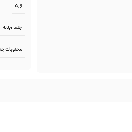
وزن
جنس بدنه
محتویات جع