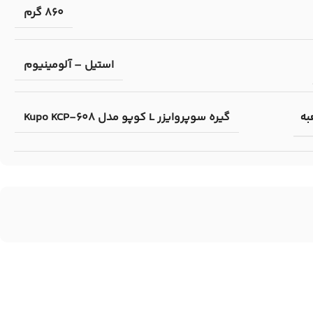
860 گرم
استیل – آلومینیوم
گیره سوپروایزر L کوپو مدل Kupo KCP-608
به