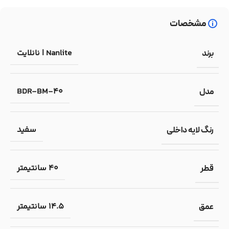
مشخصات
Nanlite | نانلایت
برند
BDR-BM-40
مدل
سفید
رنگ لایه داخلی
40 سانتیمتر
قطر
14.5 سانتیمتر
عمق