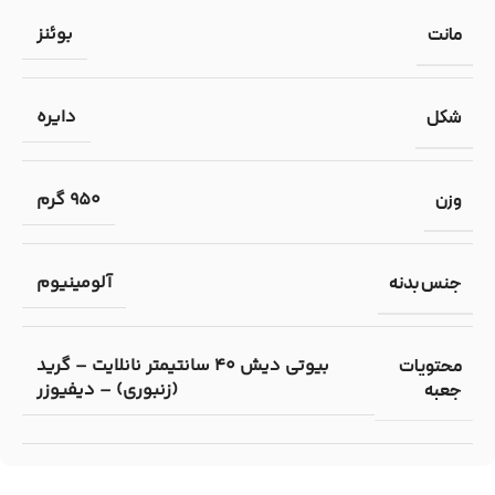
بوئنز
مانت
دایره
شکل
950 گرم
وزن
آلومینیوم
جنس بدنه
بیوتی دیش 40 سانتیمتر نانلایت – گرید
محتویات
(زنبوری) – دیفیوزر
جعبه