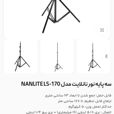
بزرگنمایی تصویر
سه پایه نور نانلایت مدل NANLITE LS-170
قابل حمل: جمع شدن تا ابعاد 63 سانتی متری
ارتفاع قابل تنظیم: تا 178 سانتی متر
حداکثر تحمل وزن: 5 کیلوگرم
اتصال : نری ۵/۸ اینچی (16 میلیمتری) + نری پیچ 1/4 اینچی