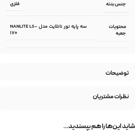
فلزی
جنس بدنه
سه پایه نور نانلایت مدل NANLITE LS-
محتویات
170
جعبه
توضیحات
نظرات مشتریان
شاید این‌ها را هم بپسندید…