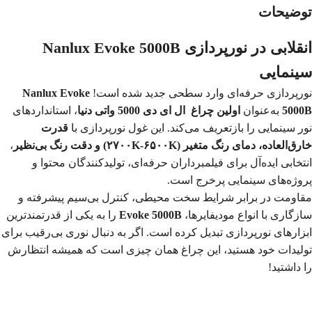
توضیحات
Nanlux Evoke 5000B انقلابی در نورپردازی
سینمایی
نورپردازی حرفه‌ای وارد سطحی جدید شده است!
Nanlux Evoke
5000B
به‌عنوان
اولین چراغ ال ای دی 5000 واتی دنیا
، استانداردهای
نور سینمایی را بازتعریف می‌کند. این غول نورپردازی با
قدرت
خارق‌العاده، دمای رنگ متغیر (۲۷۰۰K-۶۵۰۰K) و دقت رنگ بی‌نظیر
،
انتخابی ایده‌آل برای فیلمبرداران حرفه‌ای، تولیدکنندگان محتوا و
پروژه‌های سینمایی پرخرج است.
مقاومت در برابر شرایط سخت محیطی، کنترل بی‌سیم پیشرفته و
سازگاری با انواع مودیفایرها،
Evoke 5000B
را به یکی از قدرتمندترین
ابزارهای نورپردازی تبدیل کرده است. اگر به دنبال نوری بی‌رقیب برای
تولیدات خود هستید، این چراغ همان چیزی است که همیشه انتظارش
را داشتید!