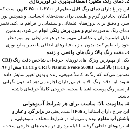
2. دمای رنگ متغیر؛ انعطاف‌پذیری در نورپردازی
این چراغ دارای
دمای رنگ قابل تنظیم از ۲۷۰۰ تا ۶۵۰۰ کلوین
است که
امکان ایجاد نور گرم و طبیعی برای صحنه‌های احساسی و همچنین نور
سرد و دقیق برای پروژه‌های تبلیغاتی و سینمایی را فراهم می‌کند. تغییر
دمای رنگ به‌صورت
نرم و بدون پرش رنگی
انجام می‌شود، به همین
دلیل فیلمبرداران و عکاسان می‌توانند در هر شرایطی نور موردنظر
خود را تنظیم کنند، بدون نیاز به فیلترهای اضافی یا تغییر منابع نوری.
3. دقت رنگ بالا؛ رنگ‌های واقعی و زنده
یکی از مهم‌ترین ویژگی‌های نورهای حرفه‌ای،
شاخص دقت رنگ (CRI
و TLCI) بالا
است.
Nanlux Evoke 5000B
با
CRI و TLCI بیش از ۹۶
،
تضمین می‌کند که رنگ‌ها کاملاً طبیعی، زنده و بدون تغییر نمایش داده
شوند. این دقت رنگ بالا به فیلم‌برداران اجازه می‌دهد که بدون نگرانی
از تغییر رنگ پوست، اشیا یا صحنه، خروجی کاملاً حرفه‌ای داشته
باشند.
4. مقاومت بالا؛ مناسب برای هر شرایط آب‌وهوایی
این چراغ دارای استاندارد
IP66
است، یعنی
در برابر گرد و غبار و
پاشش آب مقاوم
بوده و می‌تواند در شرایط مختلف آب‌وهوایی، از
استودیوهای داخلی گرفته تا فیلم‌برداری در محیط‌های خارجی سخت،