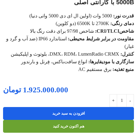
5000B با گارانتی اصلی
قدرت نور:
5000 وات (اولین ال ای دی 5000 واتی دنیا)
دمای رنگی:
2700K تا 6500K (دو کلوین)
شاخصCRI/TLCI:
شاخص 97/98 برای دقت رنگ بالا
مقاومت در برابر شرایط محیطی:
استاندارد IP66 (ضد آب و گرد و
غبار)
کنترل:
DMX، RDM، LumenRadio CRMX، بلوتوث و اپلیکیشن
سازگاری با مودیفایرها:
انواع سافت‌باکس، فِرنل و بارندور
منبع تغذیه:
برق مستقیم AC
1.925.000.000
تومان
+
-
افزودن به سبد خرید
هم اکنون خرید کنید