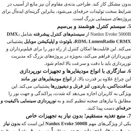
بدون مشکل کار کند. طراحی بدنه‌ی مقاوم آن نیز مانع از آسیب در
شرایط سخت تولیدات حرفه‌ای می‌شود، بنابراین گزینه‌ای ایده‌آل برای
پروژه‌های سینمایی بزرگ است.
5. سیستم کنترل هوشمند و بی‌سیم
Nanlux Evoke 5000B از
سیستم‌های کنترل پیشرفته
شامل
DMX،
RDM، LumenRadio CRMX، بلوتوث و اپلیکیشن موبایل
پشتیبانی
می‌کند. این قابلیت‌ها امکان کنترل از راه دور را برای فیلم‌برداران و
نورپردازان فراهم می‌کند، به‌ویژه در پروژه‌های بزرگ که مدیریت
نورپردازی باید با دقت و سرعت بالا انجام شود.
6. سازگاری با انواع مودیفایرها و تجهیزات نورپردازی
این چراغ علاوه بر قدرت بالا، از
انواع مودیفایرهای نور مانند
سافت‌باکس، بارندور، لنز فرنل و دیفیوزرها
پشتیبانی می‌کند. این
ویژگی به کاربران اجازه می‌دهد که شدت، پراکندگی و جهت نور را
مطابق با نیازهای صحنه تنظیم کنند و به
نورپردازی سینمایی باکیفیت و
حرفه‌ای
دست پیدا کنند.
7. منبع تغذیه مستقیم؛ بدون نیاز به تجهیزات خاص
یکی از ویژگی‌های مهم
Nanlux Evoke 5000B
این است که
بدون نیاز
به برق سه فاز یا تجهیزات پیچیده، مستقیماً به پریز برق متصل می‌شود