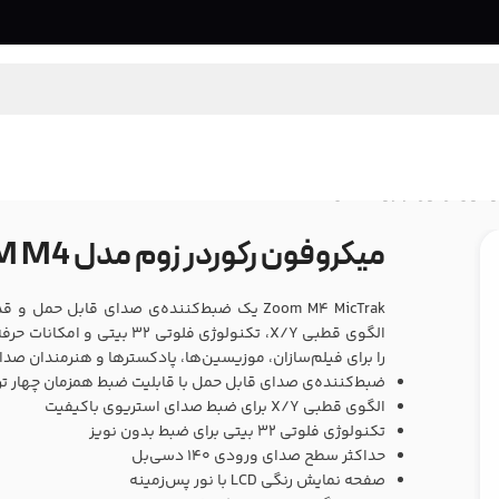
ون رکوردر زوم مدل ZOOM M4
میکروفون رکوردر زوم مدل ZOOM M4
Zoom M4 MicTrak یک ضبط‌کننده‌ی صدای قابل ح
الگوی قطبی X/Y، تکنولوژی فلوت
را برای فیلم‌سازان، موزیسین‌ها، پادکسترها و هنرمندان صدا ب
ضبط‌کننده‌ی صدای قابل حمل با قابلیت ضبط همزمان چهار ت
الگوی قطبی X/Y برای ضبط صدای استریوی باکیفیت
تکنولوژی فلوتی ۳۲ بیتی برای ضبط بدون نویز
حداکثر سطح صدای ورودی ۱۴۰ دسی‌بل
صفحه نمایش رنگی LCD با نور پس‌زمینه