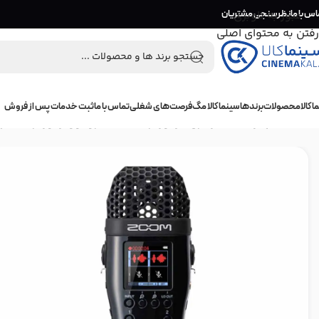
اس با ما
عبور به ناوبری
نظرسنجی مشتریان
رفتن به محتوای اصلی
 کالا
محصولات
برندها
سینما کالا مگ
فرصت‌های شغلی
تماس با ما
ثبت خدمات پس از فروش
خانه
/
تجهیزات صدابرداری
/
رکوردر صدا
/
میکروفون رکوردر
/
میکروف