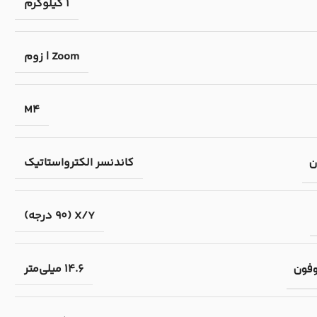
1 کیلوگرم
Zoom | زوم
M4
کاندنسر الکترواستاتیک
ن
X/Y (90 درجه)
14.6 میلی‌متر
وفون