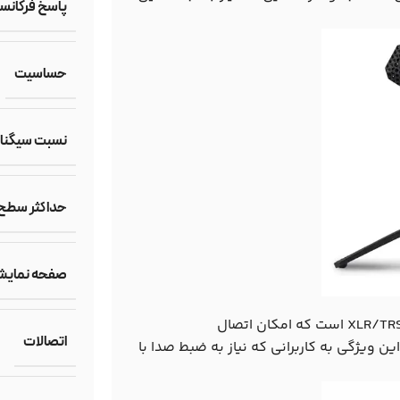
پاسخ فرکانس
حساسیت
نسبت سیگنال 
حداکثر سطح
صفحه نمای
علاوه بر میکروفون داخلی، M4 MicTrak دارای دو ورودی ترکیبی XLR/TRS است که امکان اتصال
اتصالات
 ویژگی به کاربرانی که نیاز به ضبط صدا با