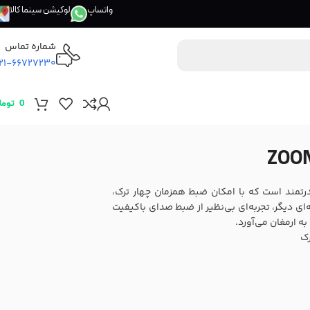
واتساپ
لوکیشن سینما کالا
شماره تماس
21-66727230
0
توما
مل و قدرتمند است که با امکان ضبط همزمان چهار ترک،
ی ۳۲ بیتی و امکانات حرفه‌ای دیگر، تجربه‌ای بی‌نظیر از ضبط صدای باکیفیت
ه ارمغان می‌آورد.
رک