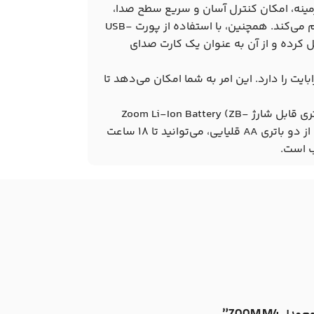
تعبیه شده روی M4 MicTrak با نور پس‌زمینه، امکان کنترل آسان و سریع سطح صدا،
حالت‌های ضبط، تنظیمات مختلف و سایر اطلاعات را برای شما فراهم می‌کند. همچنین، با استفاده از پورت USB-
ل کرده و از آن به عنوان یک کارت صدای
M4 Mi قابلیت ضبط روی کارت حافظه microSD تا ظرفیت ۱ ترابایت را دارد. این امر به شما امکان می‌دهد تا
در زمینه‌ی تأمین انرژی، M4 MicTrak از دو باتری AA قلیایی و یا باتری قابل شارژ Zoom Li-Ion Battery (ZB-
005) (به صورت جداگانه قابل خرید) پشتیبانی می‌کند. با استفاده از دو باتری AA قلیایی، می‌توانید تا ۱۸ ساعت
ب است.