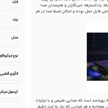
وزن
ن‌ها، پادکسترها، خبرنگاران و هنرمندان صدا
احتی قابل حمل بوده و امکان ضبط صدا در هر
برند
مدل
نوع میکروفو
الگوی قطبی
کپسول میکر
M4 MicTrak از یک میکروفون استریوی داخلی با الگوی قطبی X/Y بهره‌مند است که صدایی طبیعی و با جزئیات
، مصاحبه و هر صدایی که نیاز به ثبت دقیق