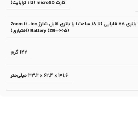
کارت microSD (تا 1 ترابایت)
2 باتری AA قلیایی (تا 18 ساعت) یا باتری قابل شارژ Zoom Li-Ion
Battery (ZB-005) (اختیاری)
142 گرم
101.6 × 62.4 × 33.2 میلی‌متر