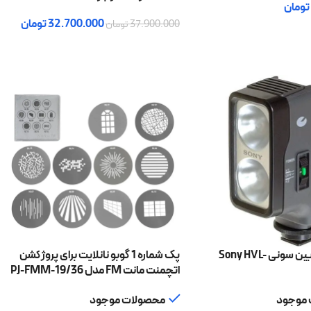
تومان
32.700.000
تومان
37.900.000
تومان
 خرید
افزودن به سبد خرید
چراغ روی دوربین سونی Sony HVL-
پک شماره 1 گوبو نانلایت برای پروژکشن
اتچمنت مانت FM مدل PJ-FMM-19/36
موجود
محصولات موجود