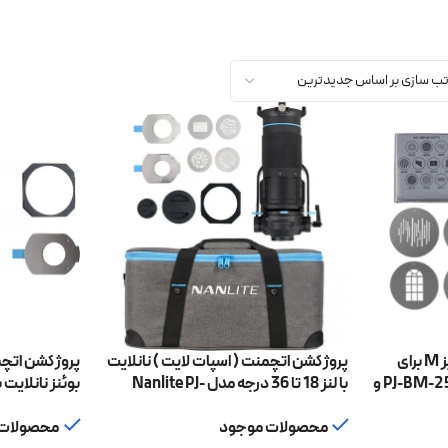
پک شماره 1 گوبو نانلایت سایز M برای
پروژکشن اتچمنت ( اسپات لایت ) نانلایت
پروژکشن اتچم
پروژکشن اتچمنت مدل PJ-BM-25-45 و
با لنز 18 تا 36 درجه مدل Nanlite PJ-
PJ-BM-25-45
FMM-18-36
محصولات موجود
محصولات 