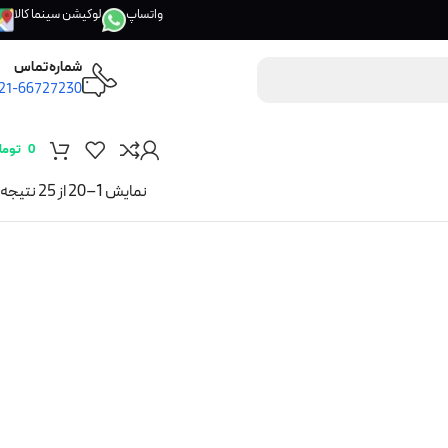
واتساپ
لوکیشن سینما کالا
شماره تماس
21-66727230
0
توما
نمایش 1–20 از 25 نتیجه