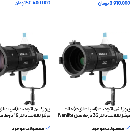
50.400.000
تومان
8.910.000
تومان
افزودن به سبد خرید
افزودن به سبد خرید
پروژکشن اتچمنت (اسپات لایت) مانت
پروژکشن اتچمنت (اسپات لای
بوئنز نانلایت با لنز 36 درجه مدل Nanlite
PJ-BM-19
PJ-BM-36
محصولات موجود
محصولات موجود