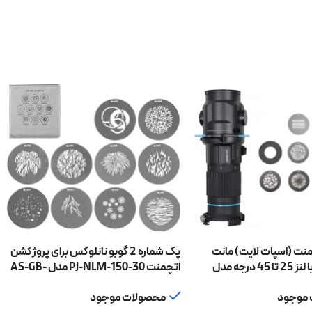
نت (اسپات لایت) مانت
پک شماره 2 گوبو نانلوکس برای پروژکشن
بوئنز نانلایت با لنز 25 تا 45 درجه مدل
اتچمنت PJ-NLM-150-30 مدل AS-GB-
A-SET2
Nanlite 
موجود
محصولات موجود