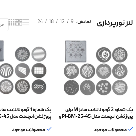
محصول
لنز نورپردازی
نمایش
9
12
18
24
پک شماره 2 گوبو نانلایت سایز M برای
پروژکشن اتچمنت مدل PJ-BM-25-45 و
PJ-FMM-19/36
PJ-FMM-19/36
محصولات موجود
محصولات موجود