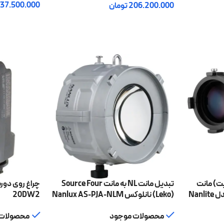
37.500.000
206.200.000
تومان
افزودن به سبد
افزودن به سبد خرید
ت) مانت
تبدیل مانت NL به مانت Source Four
بوئنز نانلایت با لنز 19 درجه مدل Nanlite
(Leko) نانلوکس Nanlux AS-PJA-NLM
20DW2
محصولات موجود
محصولات 