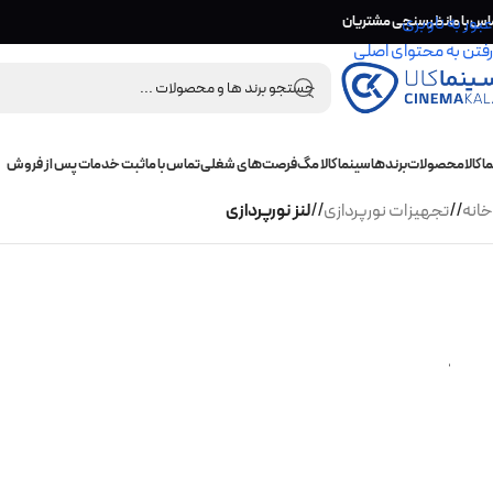
اس با ما
عبور به ناوبری
نظرسنجی مشتریان
رفتن به محتوای اصلی
 کالا
محصولات
برندها
سینما کالا مگ
فرصت‌های شغلی
تماس با ما
ثبت خدمات پس از فروش
خانه
/
تجهیزات نورپردازی
/
لنز نورپردازی
ل
و
ا
ز
م
ج