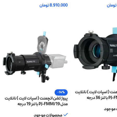
تومان
8.910.000
تومان
 خرید
افزودن به سبد خرید
ت ( اسپات لایت ) نانلایت
-14%
پروژکشن اتچمنت ( اسپات لایت ) نانلایت
مدل PJ-FMM/19 با لنز 19 درجه
موجود
محصولات موجود