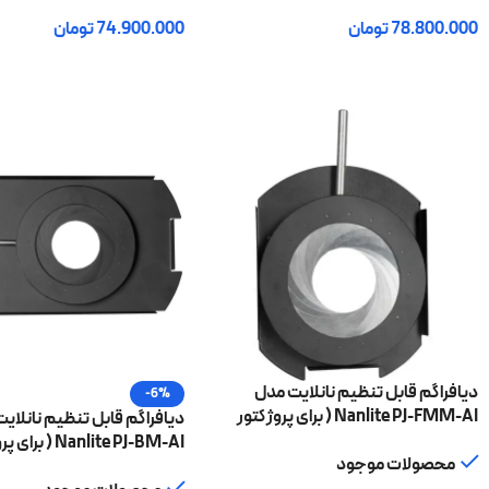
78.800.000
تومان
74.900.000
تومان
افزودن به سبد خرید
افزودن به سبد خرید
دیافراگم قابل تنظیم نانلایت مدل
-6%
Nanlite PJ-FMM-AI ( برای پروژکتور
دیافراگم قابل تنظیم نانلای
اتچمنت PJ-FM-19/36 )
Nanlite PJ-BM-AI ( 
محصولات موجود
اتچمنت PJ-BM-19/36 )