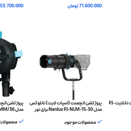
71.600.000
تومان
53.700.000
افزودن به سبد خرید
افزودن به سبد
لنز 10 درجه پروژکشن اتچمنت نانلایت PJ-
پروژکشن اتچمنت (اسپات لایت) نانلوکس
پروژکشن اتچمن
مدل Nanlux PJ-NLM-15-30 برای نور
مدل PJ-FMM/36 با لنز 36 درجه
سری Evoke
محصولات 
محصولات موجود