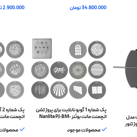
34.800.000
تومان
2.900.000
ت
افزودن به سبد خرید
افزودن به سبد
پک شماره 1 گوبو نانلایت برای پروژکشن
پک
اتچمنت مانت بوئنز Nanlite PJ-BM-
ت مدل
19/36
19/36
برای پروژکتور
محصولات موجود
محصولات 