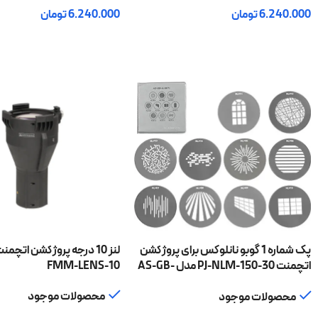
6.240.000
تومان
6.240.000
تومان
افزودن به سبد خرید
افزودن به سبد خرید
پک شماره 1 گوبو نانلوکس برای پروژکشن
اتچمنت PJ-NLM-150-30 مدل AS-GB-
FMM-LENS-10
A-SET1
محصولات موجود
محصولات موجود