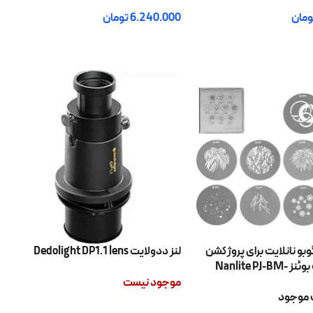
ومان
6.240.000
تومان
 خرید
افزودن به سبد خرید
 شماره 2 گوبو نانلایت برای پروژکشن
لنز ددولايت Dedolight DP1.1 lens
اتچمنت مانت بوئنز Nanlite PJ-BM-
موجود نیست
موجود