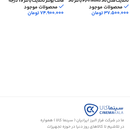
نانلایت مدل PJ-FMM/36 با لنز 36
مانت بوئنز نانلایت با لنز 19 درجه
درجه
مدل Nanlite PJ-BM-19
محصولات موجود
محصولات موجود
37.500.000
تومان
74.900.000
تومان
افزودن به سبد خرید
افزودن به سبد خرید
ما در شرکت فراز البرز ایرانیان ( سینما کالا ) همواره
در تلاشیم تا کالاهای روز دنیا در حوزه تجهیزات