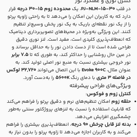
کنترل نوری و عملکرد نور
در قلب
PJ-NLM-15-30
، یک
محدوده زوم 15-30 درجه
قرار
دارد که به کاربران این امکان را می‌دهد تا به راحتی زاویه پرتو
را از یک نور نقطه‌ای باریک به یک نور پخش وسیع‌تر تنظیم
کنند. این ویژگی به‌ویژه در محیط‌های تصویربرداری دینامیک
که انعطاف‌پذیری کلیدی است، مفید است. لنز نوری دقیق
طراحی شده است تا از دست دادن نور را به حداقل برساند و
در عین حال روشنایی را حداکثر کند، به طوری که تا
7.5 برابر
نور خروجی بیشتری نسبت به منبع نور اصلی تولید کند. به
عنوان مثال،
Evoke 900C
با این اتصال می‌تواند
32,720 لوکس
در فاصله 3 متری
با دمای رنگ
5600K
را به‌دست آورد.
ویژگی‌های طراحی پیشرفته
کنترل زوم و فوکوس
:
حلقه زوم
امکان تنظیم‌های نرم و دقیق پرتو را فراهم می‌کند
که قابلیت استفاده را نسبت به لنزهای پروژکتور سنتی به‌طور
چشمگیری افزایش می‌دهد.
بدنه لنز قابل چرخش 90 درجه
، انعطاف‌پذیری بیشتری را فراهم
می‌کند و به کاربران اجازه می‌دهد تا زاویه پرتو را بدون نیاز به