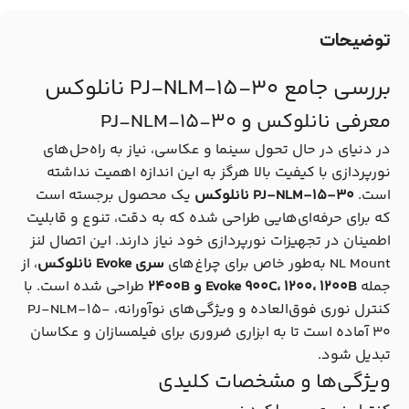
توضیحات
بررسی جامع PJ-NLM-15-30 نانلوکس
معرفی نانلوکس و PJ-NLM-15-30
در دنیای در حال تحول سینما و عکاسی، نیاز به راه‌حل‌های
نورپردازی با کیفیت بالا هرگز به این اندازه اهمیت نداشته
است.
PJ-NLM-15-30 نانلوکس
یک محصول برجسته است
که برای حرفه‌ای‌هایی طراحی شده که به دقت، تنوع و قابلیت
اطمینان در تجهیزات نورپردازی خود نیاز دارند. این اتصال لنز
NL Mount به‌طور خاص برای چراغ‌های
سری Evoke نانلوکس
، از
جمله
Evoke 900C، 1200، 1200B و 2400B
طراحی شده است. با
کنترل نوری فوق‌العاده و ویژگی‌های نوآورانه، PJ-NLM-15-
30 آماده است تا به ابزاری ضروری برای فیلمسازان و عکاسان
تبدیل شود.
ویژگی‌ها و مشخصات کلیدی