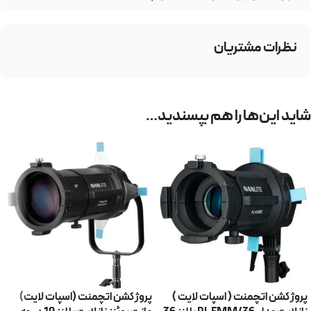
نظرات مشتریان
شاید این‌ها را هم بپسندید…
پروژکشن اتچمنت ( اسپات لایت )
پروژکشن اتچمنت (اسپات لایت)