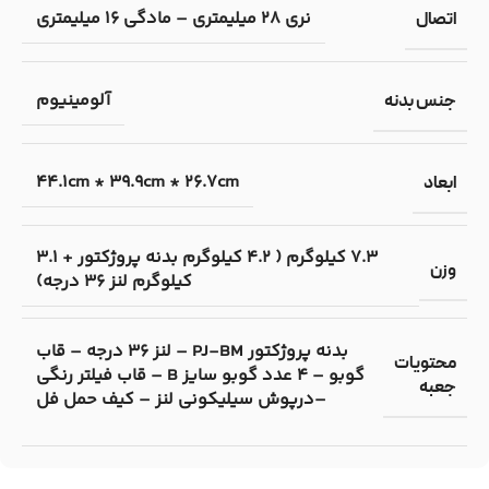
نری 28 میلیمتری – مادگی 16 میلیمتری
اتصال
آلومینیوم
جنس بدنه
44.1cm * 39.9cm * 26.7cm
ابعاد
7.3 کیلوگرم ( 4.2 کیلوگرم بدنه پروژکتور + 3.1
وزن
کیلوگرم لنز 36 درجه)
بدنه پروژکتور PJ-BM – لنز 36 درجه – قاب
محتویات
گوبو – 4 عدد گوبو سایز B – قاب فیلتر رنگی
جعبه
–درپوش سیلیکونی لنز – کیف حمل فل