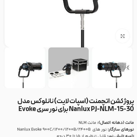
بزرگنمایی تصویر
پروژکشن اتچمنت (اسپات لایت) نانلوکس مدل
Nanlux PJ-NLM-15-30 برای نور سری Evoke
مانت (دهانه اتصال):
مانت NLM
نورهای سازگار:
نور های Nanlux Evoke 900C/1200/1200B/2400B
زاویه تابش نور:
قابل تنظیم از 15 تا 30 درجه