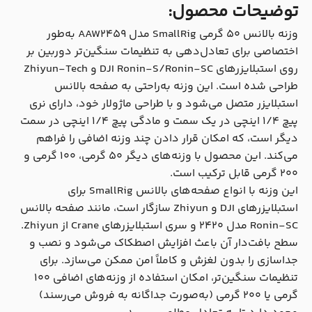
توضیحات محصول:
وزنه بالانس ۵۰ گرمی SmallRig مدل AAW2459 به‌طور
اختصاصی برای تعادل‌دهی به تنظیمات سنگین‌تر دوربین بر
روی استبلایزرهای DJI Ronin-S/Ronin-SC و Zhiyun-Tech
طراحی شده است. این وزنه به‌راحتی به صفحه بالانس
استبلایزر متصل می‌شود و با طراحی ماژولار خود، دارای نری
پیچ ۱/۴ اینچی در یک سمت و مادگی پیچ 1/4 اینچی در سمت
دیگر است، که امکان قرار دادن چند وزنه اضافی را فراهم
می‌کند. این محصول با وزنه‌های دیگر ۵۰ گرمی، ۱۰۰ گرمی و
۲۰۰ گرمی قابل ترکیب است.
این وزنه با انواع صفحه‌های بالانس SmallRig برای
استبلایزرهای DJI و Zhiyun سازگار است، مانند صفحه بالانس
Ronin-SC مدل ۲۴۲۰ و سری استبلایزرهای Crane از Zhiyun.
سطح بافت‌دار آن باعث افزایش اصطکاک می‌شود و نصب و
جداسازی را بدون لغزش و کاملاً امن ممکن می‌سازد. برای
تنظیمات سنگین‌تر، امکان استفاده از وزنه‌های اضافی ۱۰۰
گرمی یا ۲۰۰ گرمی (به‌صورت جداگانه به فروش می‌رسند)