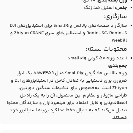
وزن بسته‌بندی:
۶۰ گرم
جنس:
استیل ضد زنگ
سازگاری:
سازگار با صفحه‌های بالانس SmallRig برای استبلایزرهای DJI
Ronin-SC، Ronin-S و استبلایزرهای سری Zhiyun CRANE و
Weebill.
محتویات بسته:
۱ عدد وزنه ۵۰ گرمی SmallRig
جمع‌بندی:
وزنه بالانس ۵۰ گرمی SmallRig مدل AAW2459 یک ابزار
ضروری برای دستیابی به تعادل کامل در استبلایزرهای DJI و
Zhiyun است، به‌خصوص برای تنظیمات سنگین دوربین.
طراحی ماژولار و مقاوم این محصول، آن را به یک راه‌حل
انعطاف‌پذیر و قابل اعتماد برای فیلمبرداران و سازندگان محتوا
تبدیل می‌کند که به دنبال حفظ عملکرد بهینه استبلایزر خود
هستند.