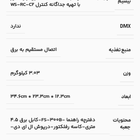
بیسیم
با تهیه جداگانه کنترل WS-RC-C2
ندارد
DMX
اتصال مستقیم به برق
منبع تغذیه
3.03 کیلوگرم
وزن
34.6cm * 23.3cm * 12.3cm
ابعاد
دفترچه راهنما -FS-300B-کابل برق 4.5
محتویات
متری-کاسه رفلکتور-درپوش ال ای دی-
جعبه