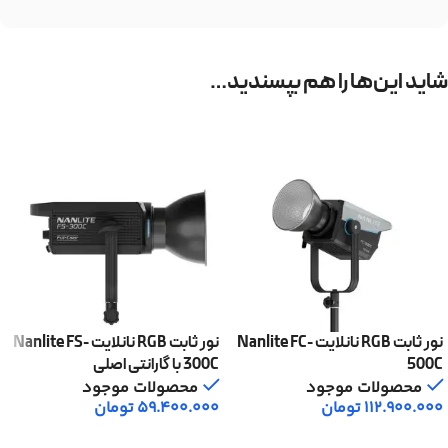
شاید این‌ها را هم بپسندید…
نور ثابت RGB نانلایت Nanlite FC-
نور ثابت RGB نانلایت Nanlite FS-
500C
300C با گارانتی اصلی
محصولات موجود
محصولات موجود
112.900.000
تومان
59.400.000
تومان
افزودن به سبد خرید
افزودن به سبد خرید