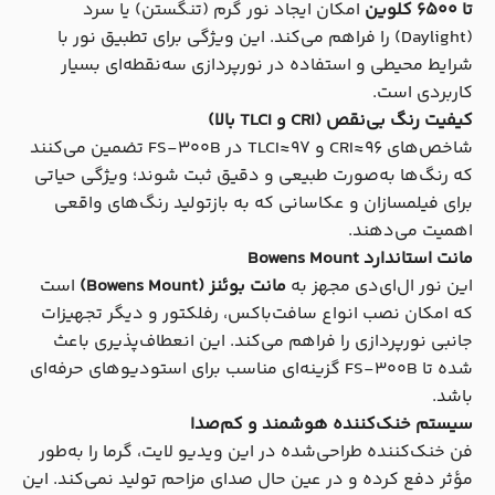
تا ۶۵۰۰ کلوین
امکان ایجاد نور گرم (تنگستن) یا سرد
(Daylight) را فراهم می‌کند. این ویژگی برای تطبیق نور با
شرایط محیطی و استفاده در نورپردازی سه‌نقطه‌ای بسیار
کاربردی است.
کیفیت رنگ بی‌نقص (CRI و TLCI بالا)
شاخص‌های CRI≈۹۶ و TLCI≈۹۷ در FS-300B تضمین می‌کنند
که رنگ‌ها به‌صورت طبیعی و دقیق ثبت شوند؛ ویژگی حیاتی
برای فیلمسازان و عکاسانی که به بازتولید رنگ‌های واقعی
اهمیت می‌دهند.
مانت استاندارد Bowens Mount
این نور ال‌ای‌دی مجهز به
مانت بوئنز (Bowens Mount)
است
که امکان نصب انواع سافت‌باکس، رفلکتور و دیگر تجهیزات
جانبی نورپردازی را فراهم می‌کند. این انعطاف‌پذیری باعث
شده تا FS-300B گزینه‌ای مناسب برای استودیوهای حرفه‌ای
باشد.
سیستم خنک‌کننده هوشمند و کم‌صدا
فن خنک‌کننده طراحی‌شده در این ویدیو لایت، گرما را به‌طور
مؤثر دفع کرده و در عین حال صدای مزاحم تولید نمی‌کند. این