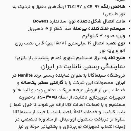
شاخص رنگ:
CRI 96 و TLCI 97 (رنگ‌های دقیق و نزدیک به
نور طبیعی)
مانت اتصال شکل‌دهنده نور:
استاندارد
Bowens
سیستم خنک‌کننده بی‌صدا:
صدا کمتر از 16 دسی‌بل
وزن:
حدود 3 کیلوگرم
نوع نصب:
اتصال 16 میلی‌متری (5/8 اینچ) قابل نصب روی
انواع پایه نور
منبع تغذیه:
برق مستقیم شهری (عدم پشتیبانی از باتری)
نمایندگی رسمی نانلایت در ایران
فروشگاه
سینماکالا
به‌عنوان نماینده رسمی برند
Nanlite در
ایران
، محصولات این شرکت را با
گارانتی معتبر یک‌ساله
و
خدمات پس از فروش عرضه می‌کند. تمامی ویدیو لایت‌ها و
تجهیزات نورپردازی نانلایت، از جمله
FS-300B
، به‌صورت
مستقیم و با ضمانت اصالت کالا ارائه می‌شوند تا خیال شما از
بابت کیفیت و خدمات کاملاً راحت باشد. با خرید از سینماکالا
علاوه بر دریافت محصول اورجینال، از مشاوره تخصصی در
زمینه انتخاب تجهیزات نورپردازی و پشتیبانی حرفه‌ای نیز