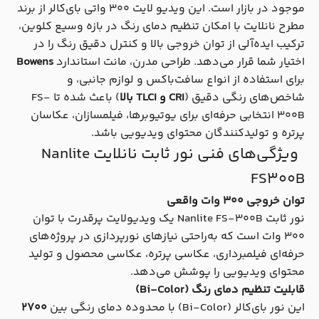
موجود در بازار است. این ویدیو لایت ۳۰۰ واتی بای‌کالر از برند
مطرح نانلایت با امکان تنظیم دمای رنگ در بازه وسیع کلوین،
ترکیب ایده‌آلی از توان خروجی بالا و کنترل دقیق رنگ را در
اختیار شما قرار می‌دهد. طراحی مدرن، مانت استاندارد
Bowens
برای استفاده از انواع سافت‌باکس و لوازم جانبی، و
شاخص‌های رنگی دقیق (
CRI و TLCI بالا
) باعث شده تا FS-
300B انتخابی حرفه‌ای برای یوتیوبرها، فیلمسازان، عکاسان
پرتره و تولیدکنندگان محتوای ویدیویی باشد.
ویژگی‌های فنی نور ثابت نانلایت Nanlite
FS300B
توان خروجی ۳۰۰ وات واقعی
نور ثابت Nanlite FS-300B یک ویدیولایت پرقدرت با توان
۳۰۰ وات است که به‌راحتی نیازهای نورپردازی در پروژه‌های
حرفه‌ای فیلمبرداری، عکاسی پرتره، عکاسی محصول و تولید
محتوای ویدیویی را پوشش می‌دهد.
قابلیت تنظیم دمای رنگ (Bi-Color)
این نور بای‌کالر (Bi-Color) با محدوده دمای رنگی بین
۲۷۰۰