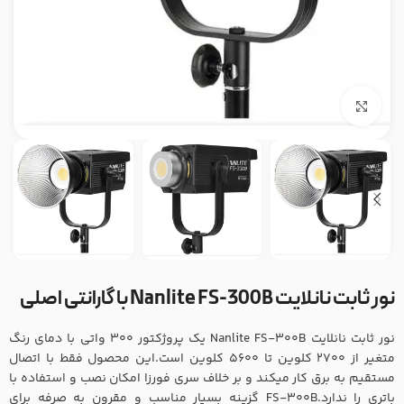
بزرگنمایی تصویر
نور ثابت نانلایت Nanlite FS-300B با گارانتی اصلی
نور ثابت نانلایت Nanlite FS-300B یک پروژکتور 300 واتی با دمای رنگ
متغیر از 2700 کلوین تا 5600 کلوین است.این محصول فقط با اتصال
مستقیم به برق کار میکند و بر خلاف سری فورزا امکان نصب و استفاده با
باتری را ندارد.FS-300B گزینه بسیار مناسب و مقرون به صرفه برای