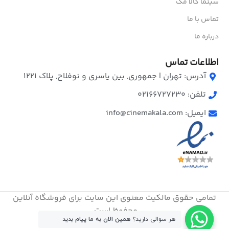
سینما کالا مگ
تماس با ما
درباره ما
اطلاعات تماس
آدرس: تهران | جمهوری, بین یاسری و نوفلاح, پلاک ۱۲۲۱
تلفن: 02166727230
ایمیل: info@cinemakala.com
تمامی حقوق مالکیت معنوی این ‌سایت برای فروشگاه آنلاین
محفوظ است.
هر سوالی دارید؟
همین الان به ما پیام بدید