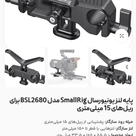
بزرگنمایی تصویر
پایه لنز یونیورسال SmallRig مدل BSL2680 برای
ریل‌های 15 میلی‌متری
میله رود سازگار:
پشتیبانی از ریل‌های 15 میلی‌متری
لنز سازگار:
لنزهایی با قطر تا 150 میلی‌متر
ابعاد محصول:
85.5 × 108 × 33.5 میلی‌متر