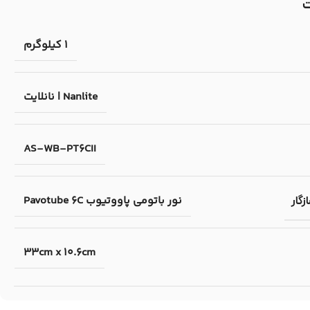
1 کیلوگرم
Nanlite | نانلایت
AS-WB-PT6CII
نور باتومی پاووتیوب Pavotube 6C
گار
33cm x 10.6cm