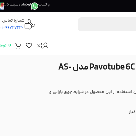
واتساپ
لوکیشن سینما کالا
شماره تماس
21-66727230
0
توما
کاور ضد آب نور باتومی پاووتیوب Pavotube 6C مدل AS-
 نور باتومی نانلایت پاووتیوب Pavotube 6C امکان استفاده از این محصول در شرایط جوی بارانی و
غبار