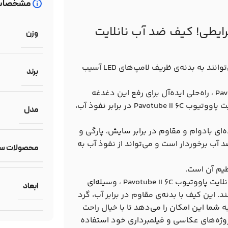
مشخصات
ای پاووتیوب 6C در هر شرایطی! کیف ضد آب نانلایت
وزن
بارش باران، گرد و غبار، ضربه و حتی برخوردهای فیزیکی جزئی، می‌توانند به بدنه‌ی ظریف لامپ‌های LED آسیب
برند
کیف ضد آب نانلایت برای نور باتومی نانلایت پاووتیوب Pavotube II 6C ، راه‌حلی ایده‌آل برای رفع این دغدغه
است. این کیف به گونه‌ای طراحی شده است که ازنور باتومی نانلایت پاووتیوب Pavotube II 6C در برابر نفوذ آب،
مدل
‌ای بادوام و مقاوم در برابر سایش، پارگی و
ب برخوردار است و می‌تواند از نفوذ آب به
محصولات ساز
ظیم آن است.
با توجه به موارد ذکر شده، کیف ضد آب نانلایت برای نور باتومی نانلایت پاووتیوب Pavotube II 6C ، وسیله‌ای
ابعاد
. این کیف با بدنه‌ی مقاوم در برابر آب، گرد
 شما این امکان را می‌دهد تا با خیال راحت
روژه‌های عکاسی و فیلمبرداری خود استفاده