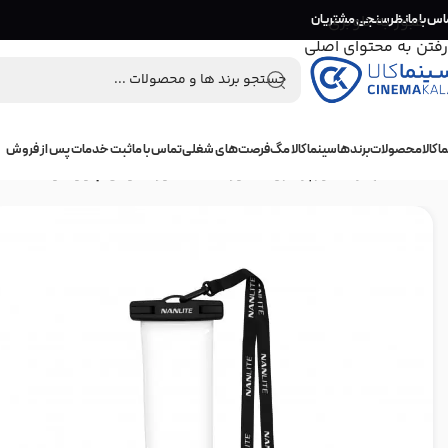
اس با ما
عبور به ناوبری
نظرسنجی مشتریان
رفتن به محتوای اصلی
 کالا
محصولات
برندها
سینما کالا مگ
فرصت‌های شغلی
تماس با ما
ثبت خدمات پس از فروش
خانه
/
تجهیزات نورپردازی
/
کاور ضد آب نور باتومی پاووتیوب Pavotube 6C مدل AS-WB-PT6CII