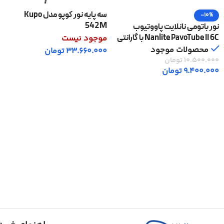
سه پایه نور کوپو مدل Kupo
-10%
542M
نور باتومی نانلایت پاووتیوب
Nanlite PavoTube II 6C با گارانتی
موجود نیست
اصلی
محصولات موجود
33.660.000
تومان
10.500.000
تومان
اطلاعات بیشتر
9.400.000
تومان
افزودن به سبد خرید