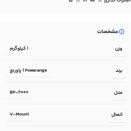
اشتراک گذاری
مشخصات
1 کیلوگرم
وزن
Powerange | پاورنج
برند
BP-2000
مدل
V-Mount
اتصال