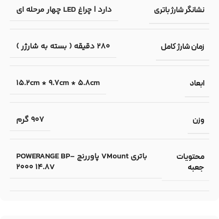
دارد | چراغ LED چهار مرحله ای
نشانگر شارژ باتری
280 دقیقه ( بسته به شارژر )
زمان شارژ کامل
15.2cm * 9.7cm * 5.8cm
ابعاد
907 گرم
وزن
باتری VMount پاوررنج POWERANGE BP-
محتویات
2000 14.8V
جعبه