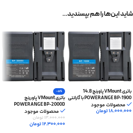
شاید این‌ها را هم بپسندید…
باتری VMount پاورنج 14.8
-5%
POWERANGE BP-1900 با گارانتی
باتری VMount پاوررنج
اصلی
POWERANGE BP-2000D
محصولات موجود
18.000.000
تومان
14.8V با گارانتی اصلی
محصولات موجود
13.000.000
تومان
افزودن به سبد خرید
12.300.000
تومان