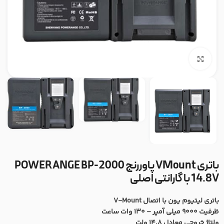
بزرگنمایی تصویر
باتری VMount پاوررنج POWERANGE BP-2000
14.8V با گارانتی اصلی
باتری لیتیوم یون با اتصال V-Mount
ظرفیت 9000 میلی آمپر – 130 وات ساعت
ولتاژ خروجی معادل 14.8 ولت