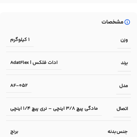
مشخصات
1 کیلوگرم
وزن
ادات فلکس | AdatFlex
برند
AF-052
مدل
مادگی پیچ 3/8 اینچی – نری پیچ 1/4 اینچی
اتصال
برنج
جنس بدنه