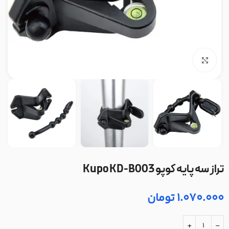
بزرگنمایی تصویر
تراز سه پایه کوپو Kupo KD-B003
1.070.000
تومان
+
-