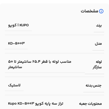
مشخصات
KUPO | کوپو
برند
KD-B003
مدل
مناسب لوله با قطر 25.4 سانتیمتر تا 50
لوله
سانتیمتر
سازگار
لاستیک
جنس بدنه
تراز سه پایه کوپو Kupo KD-B003
محتویات جعبه