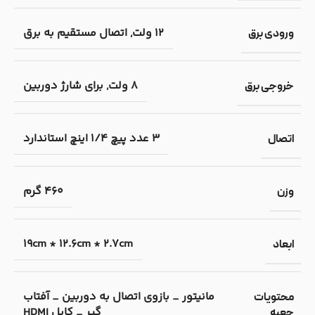
۱۲ ولت
,
اتصال مستقیم به برق
ورودی برق
8 ولت
,
برای شارژ دوربین
خروجی برق
3 عدد پیچ 1/4 اینچ استاندارد
اتصال
460 گرم
وزن
19cm * 12.6cm * 2.7cm
ابعاد
مانیتور _ بازوی اتصال به دوربین _ آفتاب
محتویات
گیر _ کابل HDMI
جعبه