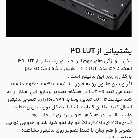
پشتیبانی از
3D LUT
یکی از ویژگی های مهم این مانیتور پشتیبانی از 3D LUT
است. تا 50 عدد 3D LUT از طریق درگاه SD Card قابل
بارگذاری روی این مانیتور است .
اگر ویدیو هاتون رو به صورت Log (Slog2/Slog3/Clog/…)
ثبت می کنید LUT 7S در هنگام تصویر برداری این امکان را به
شما میدهد تا LUT تبدیل Log به Rec.709 را رو تصویر مانیتور
اعمال کنید. با این قابلیت شما با مشکل نورسنجی و تنظیم
وایت بالانس در هنگام تصویر برداری در حالت Log
(Slog2/Slog3/Clog/…) مواجه نخواهید شد و خروجی نهایی
تصویر را هم زمان با ضبط تصویر روی مانیتور مشاهده