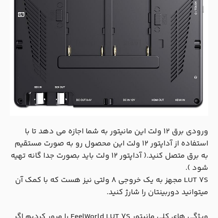
ورودی برق 12 ولت این مانیتور به شما اجازه می دهد تا با
استفاده از آداپتور 12 ولت این محصول رو به صورت مستقیم
به برق متصل کنید.( آداپتور 12 ولت باید بصورت جدا گانه تهیه
شود ).
LUT 7S مجهز به یک خروجی 8 ولتی نیز هست که با کمک آن
میتوانید دوربینتان را شارژ کنید.
ویژگی های کلی مانیتور FeelWorld LUT 7S را مرور کردیم اگر