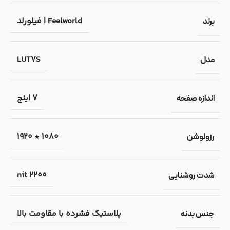
Feelworld | فیلورلد
برند
LUT7S
مدل
7 اینج
اندازه صفحه
1080 * 1920
رزولوشن
2200 nit
شدت روشنایی
پلاستیک فشرده با مقاومت بالا
جنس بدنه