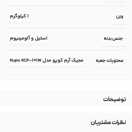
1 کیلوگرم
وزن
استیل و آلومینیوم
جنس بدنه
مجیک آرم کوپو مدل Kupo KCP-101W
محتویات جعبه
توضیحات
نظرات مشتریان