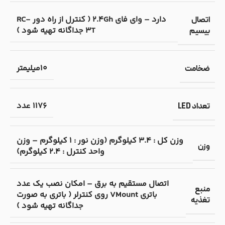
دارد – وای فای 2.4Gh ( کنترل از راه دور RC-
اتصال
3T جداگانه تهیه شود )
بیسیم
10میلیمتر
ضخامت
1176 عدد
تعداد LED
وزن کل : 3.4 کیلوگرم (وزن نور : 1 کیلوگرم – وزن
وزن
واحد کنترل : 2.4 کیلوگرم)
اتصال مستقیم به برق – امکان نصب یک عدد
منبع
باتری VMount روی کنترلر ( باتری به صورت
تغذیه
جداگانه تهیه شود )