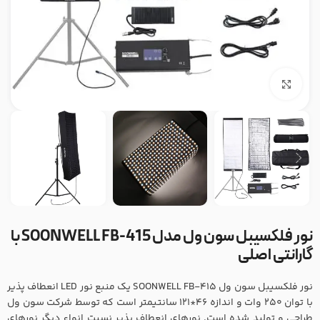
بزرگنمایی تصویر
نور فلکسیبل سون ول مدل SOONWELL FB-415 با
گارانتی اصلی
نور فلکسیبل سون ول SOONWELL FB-415 یک منبع نور LED انعطاف پذیر
با توان 250 وات و اندازه 46*121 سانتیمتر است که توسط شرکت سون ول
طراحی و تولید شده است. نورهای انعطاف پذیر نسبت انواع دیگر نورهای