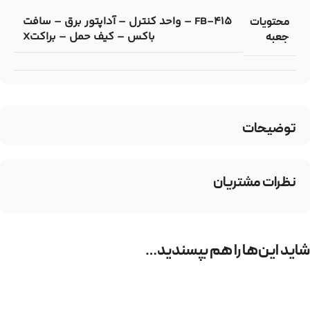
FB-415 – واحد کنترل – آداپتور برق – سافت
محتویات
باکس – کیف حمل – براکتX
جعبه
توضیحات
نظرات مشتریان
شاید این‌ها را هم بپسندید…