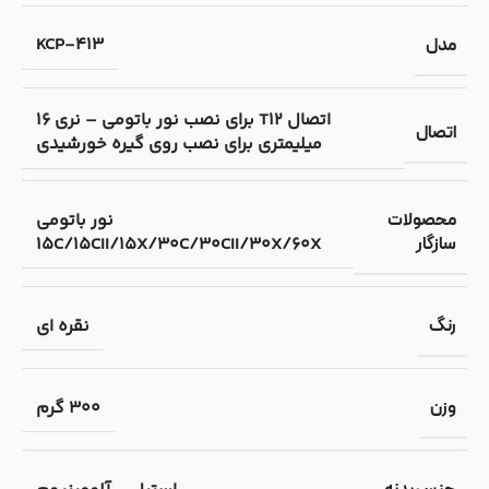
KCP-413
مدل
اتصال T12 برای نصب نور باتومی – نری 16
اتصال
میلیمتری برای نصب روی گیره خورشیدی
نور باتومی
محصولات
15C/15CII/15X/30C/30CII/30X/60X
سازگار
نقره ای
رنگ
300 گرم
وزن