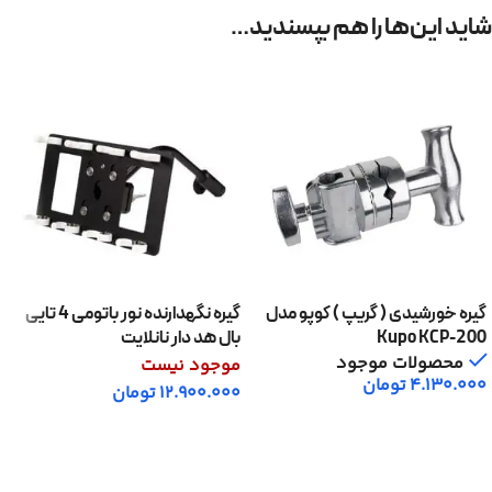
شاید این‌ها را هم بپسندید…
گیره خورشیدی ( گریپ ) کوپو مدل
گیره نگهدارنده نور باتومی 4 تایی
Kupo KCP-200
بال هد دار نانلایت
محصولات موجود
موجود نیست
4.130.000
تومان
12.900.000
تومان
افزودن به سبد خرید
اطلاعات بیشتر