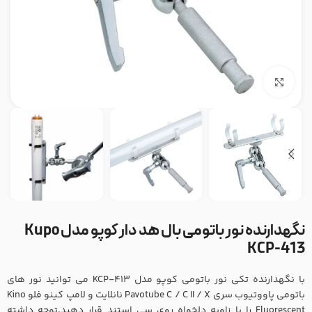
بزرگنمایی تصویر
نگهدارنده نور باتومی بال هد دار کوپو مدل Kupo
KCP-413
با نگهدارنده تکی نور باتومی کوپو مدل KCP-413 می توانید نور های
باتومی پاووتیوب سری Pavotube C / C II / X نانلایت و لامپ کینو فلو Kino
Fluorescent را با زاویه دلخواه روی سی استند قرار دهید.توجه داشته