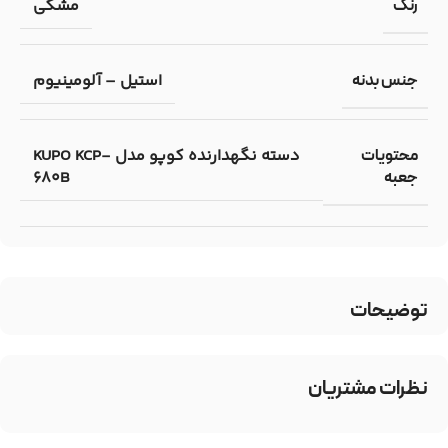
مشکی
رنگ
استیل – آلومینیوم
جنس بدنه
دسته نگهدارنده کوپو مدل KUPO KCP-
محتویات
680B
جعبه
توضیحات
نظرات مشتریان