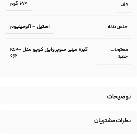
670 گرم
وزن
استیل – آلومینیوم
جنس بدنه
گیره مینی سوپروایزر کوپو مدل KCP-
محتویات
662
جعبه
توضیحات
نظرات مشتریان