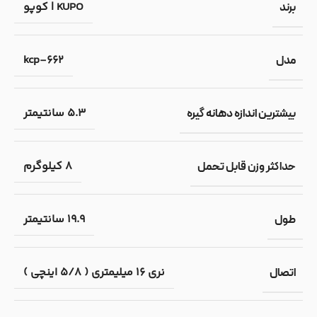
KUPO | کوپو
برند
kcp-662
مدل
5.3 سانتیمتر
بیشترین اندازه دهانه گیره
8 کیلوگرم
حداکثر وزن قابل تحمل
19.9 سانتیمتر
طول
نری 16 میلیمتری ( 5/8 اینچی )
اتصال