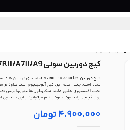
ج دوربین سونی Sony A7RIII/A7III/A7RII/A7II/A9
کیج دوربین سونی Sony A7RIII/A7III/A7RII/A7II/A9
شده است. جنس بدنه این کیج آلومینیوم است.علاوه بر مح
نصب اکسسوری هایی مانند میکروفون،مانیتور،وایرلس تصوی
روی گیمبال به صورت عمودی هم میتوانید از این محصول اس
4.900.000
تومان