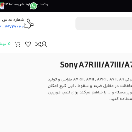
واتساپ
لوکیشن سینما کالا
شماره تماس
21-66727230
0
توما
کیج دوربین AdatFlex مدل AF-CA7RIII برای دوربین های سونی A7RIII , A7III , A7RII , A7II , A9 طراحی و تولید
افظت در مقابل ضربه و سقوط ، این کیج امکان
ر،دسته و … را فراهم میکند.برای نصب دوربین
تفاده کنید.