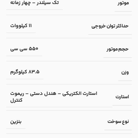
تک سیلندر – چهار زمانه
موتور
11 کیلووات
حداکثر توان خروجی
550 سی سی
حجم موتور
83.5 کیلوگرم
وزن
استارت الکتریکی – هندل دستی – ریموت
استارت
کنترل
بنزین
نوع سوخت