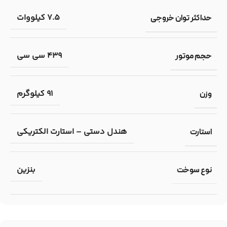
7.5 کیلووات
حداکثر توان خروجی
439 سی سی
حجم موتور
91 کیلوگرم
وزن
هندل دستی – استارت الکتریکی
استارت
بنزین
نوع سوخت