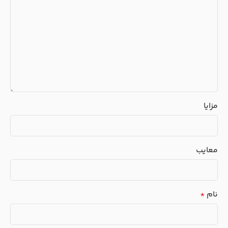
مزایا
معایب
نام
*